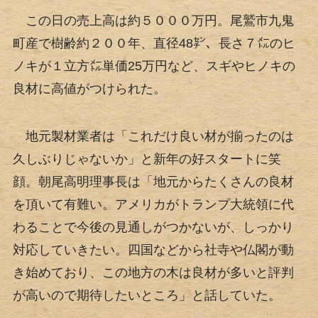
この日の売上高は約５０００万円。尾鷲市九鬼
町産で樹齢約２００年、直径48㌢、長さ７㍍のヒ
ノキが１立方㍍単価25万円など、スギやヒノキの
良材に高値がつけられた。
地元製材業者は「これだけ良い材が揃ったのは
久しぶりじゃないか」と新年の好スタートに笑
顔。朝尾高明理事長は「地元からたくさんの良材
を頂いて有難い。アメリカがトランプ大統領に代
わることで今後の見通しがつかないが、しっかり
対応していきたい。四国などから社寺や仏閣が動
き始めており、この地方の木は良材が多いと評判
が高いので期待したいところ」と話していた。