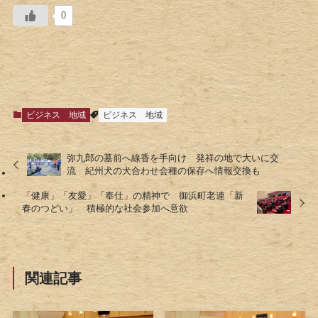
0
ビジネス
地域
ビジネス
地域
弥九郎の墓前へ線香を手向け 発祥の地で大いに交
流 紀州犬の犬合わせ会種の保存へ情報交換も
「健康」「友愛」「奉仕」の精神で 御浜町老連「新
春のつどい」 積極的な社会参加へ意欲
関連記事