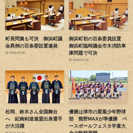
町長問責も可決 御浜町議
御浜町初の百条委員設置
会異例の百条委設置連発
御浜町臨時議会市木消防車
庫問題で可決
2026-07-30
2026-07-29
松岡、鈴木さん全国舞台
優勝は津市の栗葉少年野球
へ 紀南剣道連盟出身選手
部 熊野MAXが準優勝 ベ
が大活躍
ースボールフェスタ学童大