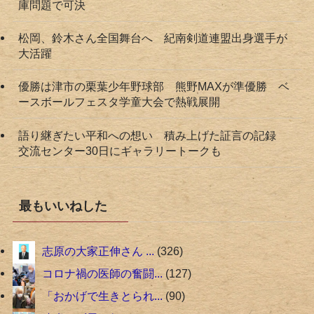
庫問題で可決
松岡、鈴木さん全国舞台へ 紀南剣道連盟出身選手が
大活躍
優勝は津市の栗葉少年野球部 熊野MAXが準優勝 ベ
ースボールフェスタ学童大会で熱戦展開
語り継ぎたい平和への想い 積み上げた証言の記録
交流センター30日にギャラリートークも
最もいいねした
志原の大家正伸さん ...
326
コロナ禍の医師の奮闘...
127
「おかげで生きとられ...
90