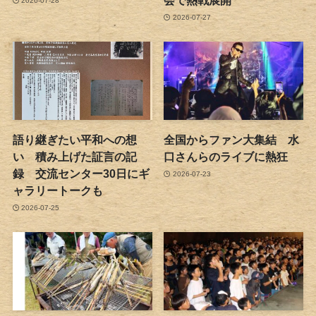
会で熱戦展開
2026-07-28
2026-07-27
語り継ぎたい平和への想
全国からファン大集結 水
い 積み上げた証言の記
口さんらのライブに熱狂
録 交流センター30日にギ
2026-07-23
ャラリートークも
2026-07-25