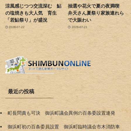
涼風感じつつ交流深む 鮎
抽選や花火で夏の夜満喫
の塩焼きも大人気 育生
弁天さん夏祭り家族連れら
「若鮎祭り」が盛況
で大賑わい
2026-07-22
2026-07-21
最近の投稿
町長問責も可決 御浜町議会異例の百条委設置連発
御浜町初の百条委員設置 御浜町臨時議会市木消防車