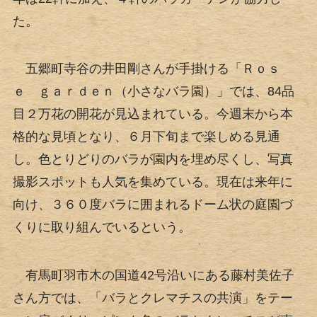
た。
五郷町寺谷の井田剛さんが手掛ける「Ｒｏｓ
ｅ ｇａｒｄｅｎ（小さなバラ園）」では、84品
目２万花の開花が見込まれている。今週末から本
格的な見頃となり、６月下旬まで楽しめる見通
し。色とりどりのバラが園内を埋め尽くし、写真
撮影スポットも人気を集めている。現在は来年に
向け、３６０度バラに囲まれるドーム状の庭園づ
くりに取り組んでいるという。
有馬町羽市木の国道42号沿いにある藤村美佐子
さん方では、「バラとクレマチスの共演」をテー