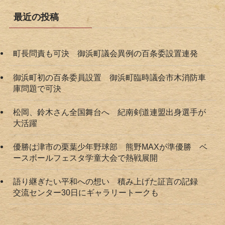
最近の投稿
町長問責も可決 御浜町議会異例の百条委設置連発
御浜町初の百条委員設置 御浜町臨時議会市木消防車
庫問題で可決
松岡、鈴木さん全国舞台へ 紀南剣道連盟出身選手が
大活躍
優勝は津市の栗葉少年野球部 熊野MAXが準優勝 ベ
ースボールフェスタ学童大会で熱戦展開
語り継ぎたい平和への想い 積み上げた証言の記録
交流センター30日にギャラリートークも