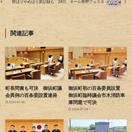
餅ほりやめはり新記録も 24日、オール熊野フェスタ
関連記事
町長問責も可決 御浜町議
御浜町初の百条委員設置
会異例の百条委設置連発
御浜町臨時議会市木消防車
庫問題で可決
2026-07-30
2026-07-29