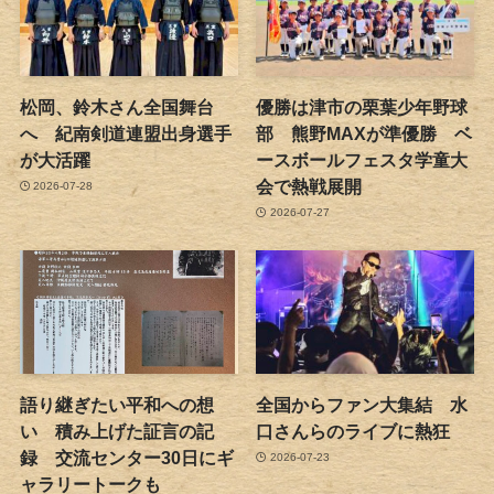
松岡、鈴木さん全国舞台
優勝は津市の栗葉少年野球
へ 紀南剣道連盟出身選手
部 熊野MAXが準優勝 ベ
が大活躍
ースボールフェスタ学童大
会で熱戦展開
2026-07-28
2026-07-27
語り継ぎたい平和への想
全国からファン大集結 水
い 積み上げた証言の記
口さんらのライブに熱狂
録 交流センター30日にギ
2026-07-23
ャラリートークも