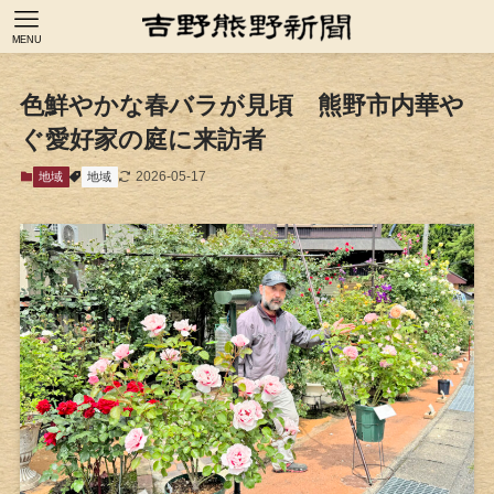
MENU
色鮮やかな春バラが見頃 熊野市内華や
ぐ愛好家の庭に来訪者
2026-05-17
地域
地域