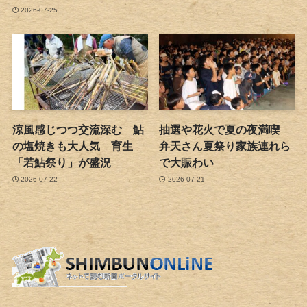
2026-07-25
涼風感じつつ交流深む 鮎
抽選や花火で夏の夜満喫
の塩焼きも大人気 育生
弁天さん夏祭り家族連れら
「若鮎祭り」が盛況
で大賑わい
2026-07-22
2026-07-21