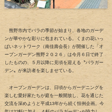
熊野市内でバラの季節が始まり、各地のガーデ
ンが華やかな彩りに包まれている。くまの花いっ
ぱいネットワーク（南佳壽会長）が開催した「オ
ープンガーデン熊野２０２６」は今月６日で終了
したものの、５月以降に見頃を迎える〝バラガー
デン〟が来訪者を楽しませている。
オープンガーデンは、日頃からガーデニングを
楽しむ愛好家たちが庭を一般開放し、花を通じた
交流を深めようと平成13年から続く恒例企画。今
年は22軒に加え、４軒のバラガーデンが協力し