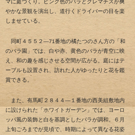
マに庭づくり。ピンク色のバラとクレマチスが爽
やかな景観を演出し、道行くドライバーの目を楽
しませている。
同町４５５２―71番地の橘たつのさん方の「和
のバラ園」では、白や赤、黄色のバラが青空に映
え、和の趣を感じさせる空間が広がる。庭にはテ
ーブルも設置され、訪れた人がゆったりと花を鑑
賞できる。
また、有馬町２８４４―１番地の西美組敷地内
に設けられた「ホワイトガーデン」では、ヨーロ
ッパ風の装飾と白を基調としたバラが調和。６月
上旬ごろまでが見頃で、時期によって異なる花姿