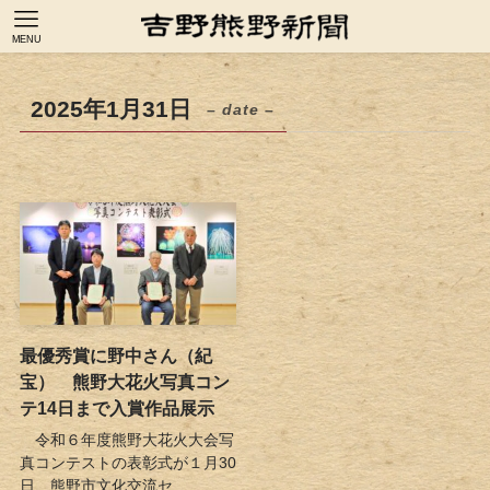
MENU
2025年1月31日
– date –
最優秀賞に野中さん（紀
宝） 熊野大花火写真コン
テ14日まで入賞作品展示
令和６年度熊野大花火大会写
真コンテストの表彰式が１月30
日、熊野市文化交流セ...