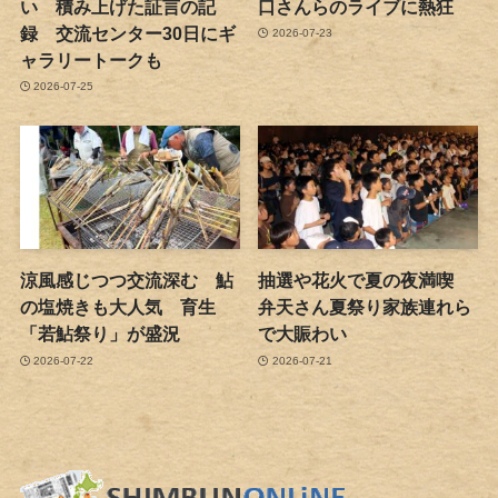
い 積み上げた証言の記
口さんらのライブに熱狂
録 交流センター30日にギ
2026-07-23
ャラリートークも
2026-07-25
涼風感じつつ交流深む 鮎
抽選や花火で夏の夜満喫
の塩焼きも大人気 育生
弁天さん夏祭り家族連れら
「若鮎祭り」が盛況
で大賑わい
2026-07-22
2026-07-21