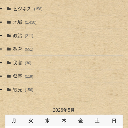
ビジネス
(158)
地域
(1,430)
政治
(211)
教育
(551)
災害
(36)
祭事
(119)
観光
(156)
2026年5月
月
火
水
木
金
土
日