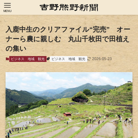
MENU
入鹿中生のクリアファイル“完売” オー
ナーら農に親しむ 丸山千枚田で田植え
の集い
2026-05-23
ビジネス
地域
観光
ビジネス
地域
観光