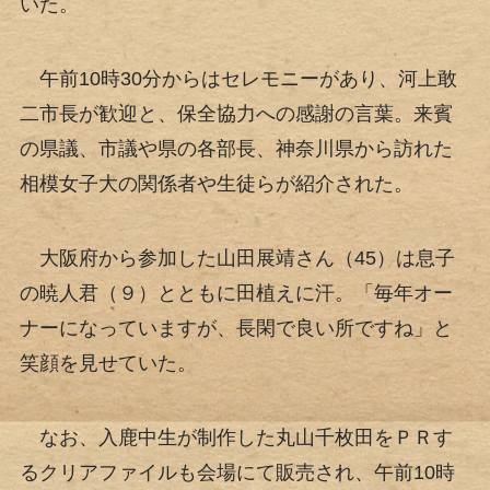
いた。
午前10時30分からはセレモニーがあり、河上敢
二市長が歓迎と、保全協力への感謝の言葉。来賓
の県議、市議や県の各部長、神奈川県から訪れた
相模女子大の関係者や生徒らが紹介された。
大阪府から参加した山田展靖さん（45）は息子
の暁人君（９）とともに田植えに汗。「毎年オー
ナーになっていますが、長閑で良い所ですね」と
笑顔を見せていた。
なお、入鹿中生が制作した丸山千枚田をＰＲす
るクリアファイルも会場にて販売され、午前10時