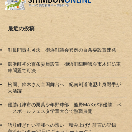
最近の投稿
町長問責も可決 御浜町議会異例の百条委設置連発
御浜町初の百条委員設置 御浜町臨時議会市木消防車
庫問題で可決
松岡、鈴木さん全国舞台へ 紀南剣道連盟出身選手が
大活躍
優勝は津市の栗葉少年野球部 熊野MAXが準優勝 ベ
ースボールフェスタ学童大会で熱戦展開
語り継ぎたい平和への想い 積み上げた証言の記録
交流センター30日にギャラリートークも