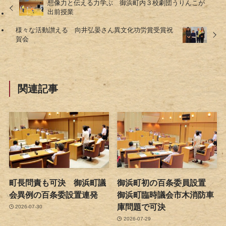
想像力と伝える力学ぶ 御浜町内３校劇団うりんこが
出前授業
様々な活動讃える 向井弘晏さん異文化功労賞受賞祝
賀会
関連記事
町長問責も可決 御浜町議
御浜町初の百条委員設置
会異例の百条委設置連発
御浜町臨時議会市木消防車
庫問題で可決
2026-07-30
2026-07-29