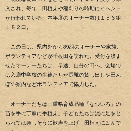
入され、毎年、田植えや稲刈りの時期にイベント
が行われている。本年度のオーナー数は１５６組
１８２口。
この日は、県内外から89組のオーナーや家族、
ボランティアなどが千枚田を訪れた。受付を済ま
せたオーナーたちは、早速、自分の田へ。会場で
は入鹿中学校の生徒たちが長靴の貸し出しや田ん
ぼの案内などボランティアで協力した。
オーナーたちは三重県育成品種「なついろ」の
苗を手に丁寧に手植え。子どもたちは泥に足をと
られては楽しそうに歓声を上げ、田植えに励んで