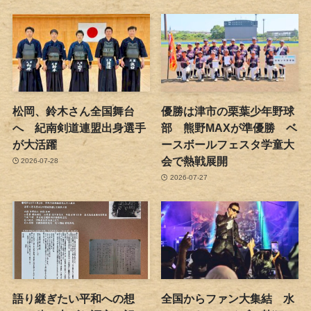
松岡、鈴木さん全国舞台
優勝は津市の栗葉少年野球
へ 紀南剣道連盟出身選手
部 熊野MAXが準優勝 ベ
が大活躍
ースボールフェスタ学童大
会で熱戦展開
2026-07-28
2026-07-27
語り継ぎたい平和への想
全国からファン大集結 水