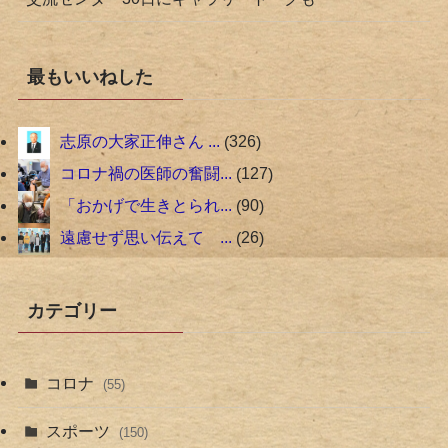
最もいいねした
志原の大家正伸さん ...
326
コロナ禍の医師の奮闘...
127
「おかげで生きとられ...
90
遠慮せず思い伝えて ...
26
カテゴリー
コロナ
(55)
スポーツ
(150)