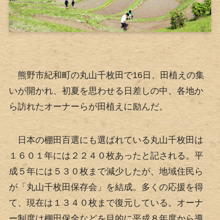
熊野市紀和町の丸山千枚田で16日、田植えの集
いが開かれ、初夏を思わせる日差しの中、各地か
ら訪れたオーナーらが田植えに励んだ。
日本の棚田百選にも選ばれている丸山千枚田は
１６０１年には２２４０枚あったと記される。平
成５年には５３０枚まで減少したが、地域住民ら
が「丸山千枚田保存会」を結成。多くの応援を得
て、現在は１３４０枚まで復元している。オーナ
ー制度は棚田保全などを目的に平成８年度から導