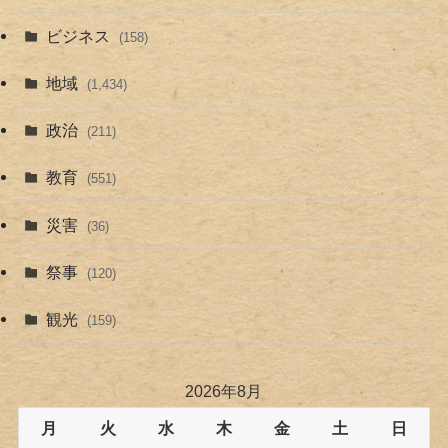
ビジネス
(158)
地域
(1,434)
政治
(211)
教育
(551)
災害
(36)
祭事
(120)
観光
(159)
2026年8月
月
火
水
木
金
土
日