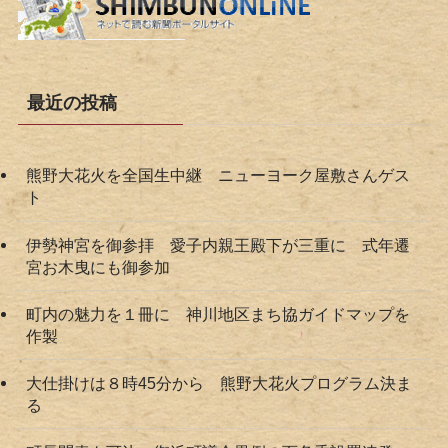
最近の投稿
熊野大花火を全国生中継 ニューヨーク屋敷さんゲス
ト
伊勢神宮を御参拝 愛子内親王殿下が三重に 式年遷
宮お木曳にも御参加
町内の魅力を１冊に 神川地区まち協ガイドマップを
作製
大仕掛けは８時45分から 熊野大花火プログラム決ま
る