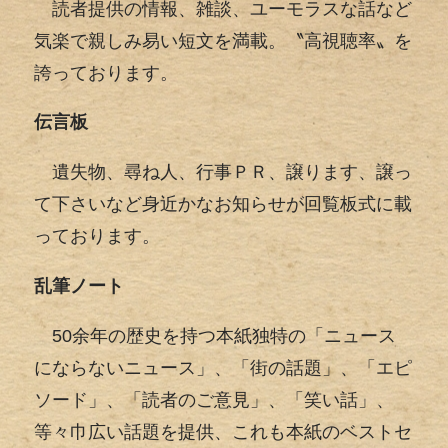
読者提供の情報、雑談、ユーモラスな話など
気楽で親しみ易い短文を満載。〝高視聴率〟を
誇っております。
伝言板
遺失物、尋ね人、行事ＰＲ、譲ります、譲っ
て下さいなど身近かなお知らせが回覧板式に載
っております。
乱筆ノート
50余年の歴史を持つ本紙独特の「ニュース
にならないニュース」、「街の話題」、「エピ
ソード」、「読者のご意見」、「笑い話」、
等々巾広い話題を提供、これも本紙のベストセ