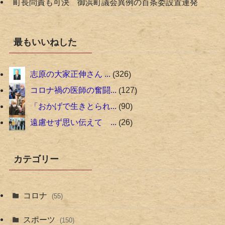
町長問責も可決 御浜町議会異例の百条委設置連発
最もいいねした
志原の大家正伸さん ...
326
コロナ禍の医師の奮闘...
127
「おかげで生きとられ...
90
遠慮せず思い伝えて ...
26
カテゴリー
コロナ
(55)
スポーツ
(150)