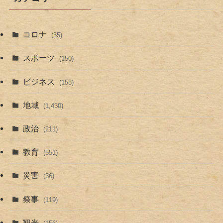
コロナ
(55)
スポーツ
(150)
ビジネス
(158)
地域
(1,430)
政治
(211)
教育
(551)
災害
(36)
祭事
(119)
観光