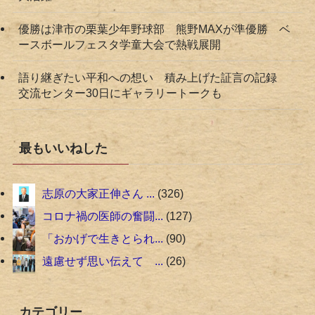
優勝は津市の栗葉少年野球部 熊野MAXが準優勝 ベ
ースボールフェスタ学童大会で熱戦展開
語り継ぎたい平和への想い 積み上げた証言の記録
交流センター30日にギャラリートークも
最もいいねした
志原の大家正伸さん ...
326
コロナ禍の医師の奮闘...
127
「おかげで生きとられ...
90
遠慮せず思い伝えて ...
26
カテゴリー