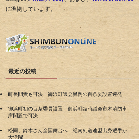
に準拠しています。
最近の投稿
町長問責も可決 御浜町議会異例の百条委設置連発
御浜町初の百条委員設置 御浜町臨時議会市木消防車
庫問題で可決
松岡、鈴木さん全国舞台へ 紀南剣道連盟出身選手が
大活躍