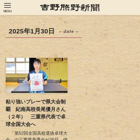
MENU
2025年1月30日
– date –
粘り強いプレーで県大会制
覇 紀南高校長尾優月さん
（２年） 三重県代表で卓
球全国大会へ
「第52回全国高校選抜卓球大
会」の三重県予選会が25日、伊