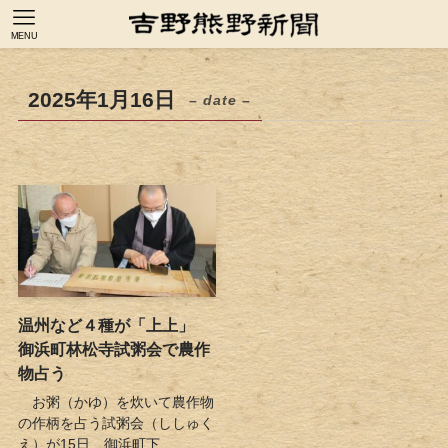
MENU
2025年1月16日
– date –
温州など４種が「上上」
御浜町林松寺試粥会で農作
物占う
お粥（かゆ）を炊いて農作物
の作柄を占う試粥会（ししゅく
え）が15日、御浜町下...