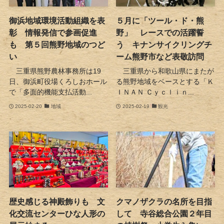
御浜地域環境活動組織を表
５月に「ツール・ド・熊
彰 情報発信で参画促進
野」 レースでの活躍誓
も 第５回熊野地域のつど
う キナンサイクリングチ
い
ーム熊野市など表敬訪問
三重県熊野農林事務所は19
三重県から和歌山県にまたが
日、御浜町役場くろしおホール
る熊野地域をベースとする「Ｋ
で「多面的機能支払活動...
ＩＮＡＮ Ｃｙｃｌｉｎ...
2025-02-20
地域
2025-02-19
観光
歴史感じる神殿飾りも 文
クマノザクラの名所を目指
化交流センターひな人形の
して 寺谷総合公園２年目