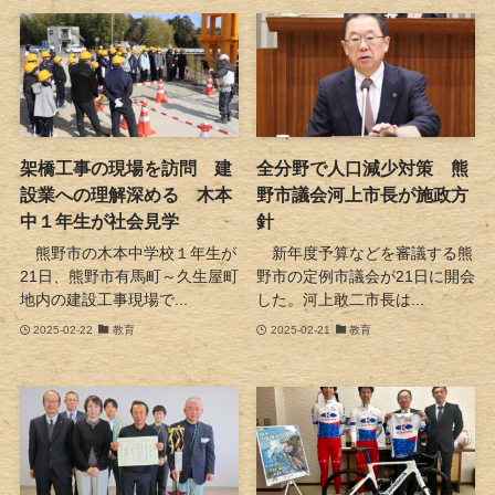
架橋工事の現場を訪問 建
全分野で人口減少対策 熊
設業への理解深める 木本
野市議会河上市長が施政方
中１年生が社会見学
針
熊野市の木本中学校１年生が
新年度予算などを審議する熊
21日、熊野市有馬町～久生屋町
野市の定例市議会が21日に開会
地内の建設工事現場で...
した。河上敢二市長は...
2025-02-22
教育
2025-02-21
教育