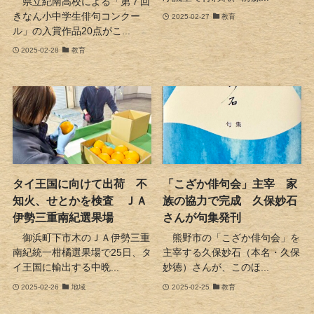
県立紀南高校による「第７回
きなん小中学生俳句コンクー
2025-02-27
教育
ル」の入賞作品20点がこ...
2025-02-28
教育
タイ王国に向けて出荷 不
「こざか俳句会」主宰 家
知火、せとかを検査 ＪＡ
族の協力で完成 久保妙石
伊勢三重南紀選果場
さんが句集発刊
御浜町下市木のＪＡ伊勢三重
熊野市の「こざか俳句会」を
南紀統一柑橘選果場で25日、タ
主宰する久保妙石（本名・久保
イ王国に輸出する中晩...
妙徳）さんが、このほ...
2025-02-26
地域
2025-02-25
教育