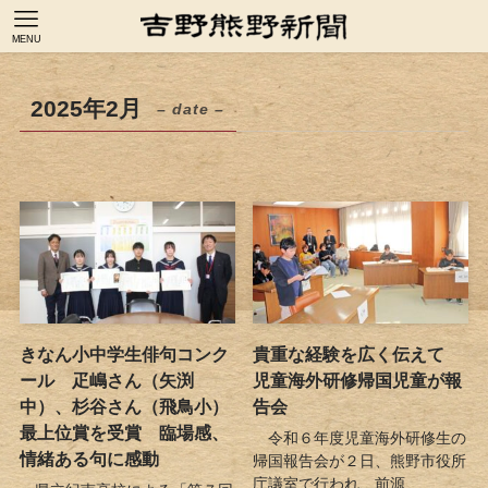
MENU
2025年2月
– date –
きなん小中学生俳句コンク
貴重な経験を広く伝えて
ール 疋嶋さん（矢渕
児童海外研修帰国児童が報
中）、杉谷さん（飛鳥小）
告会
最上位賞を受賞 臨場感、
令和６年度児童海外研修生の
情緒ある句に感動
帰国報告会が２日、熊野市役所
庁議室で行われ、前源...