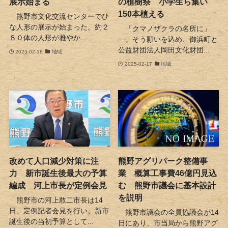
展示始まる
の植樹祭 小学生ら集い
150本植える
熊野市文化交流センターでひ
な人形の展示が始まった。約２
「クマノザクラの名所に」
８０体の人形が雅やか...
―。そう願いを込め、御浜町と
公益財団法人岡田文化財団...
2025-02-18
地域
2025-02-17
地域
改めて人口減少対策に注
熊野アグリパーク整備事
力 新市誕生後最大の予算
業 概算工事費46億円見込
編成 河上市長が定例会見
む 熊野市議会に基本設計
を説明
熊野市の河上敢二市長は14
日、定例記者会見を行い、新市
熊野市議会の全員協議会が14
誕生後の当初予算として...
日にあり、市当局から熊野アグ