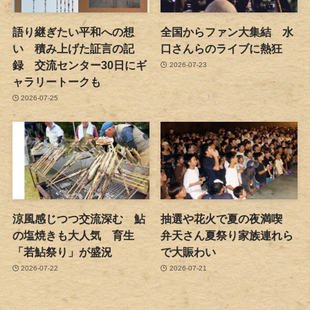
語り継ぎたい平和への想
全国からファン大集結 水
い 積み上げた証言の記
口さんらのライブに熱狂
録 交流センター30日にギ
2026-07-23
ャラリートークも
2026-07-25
涼風感じつつ交流深む 鮎
抽選や花火で夏の夜満喫
の塩焼きも大人気 育生
弁天さん夏祭り家族連れら
「若鮎祭り」が盛況
で大賑わい
2026-07-22
2026-07-21