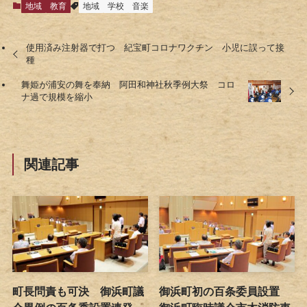
地域
教育
地域
学校
音楽
使用済み注射器で打つ 紀宝町コロナワクチン 小児に誤って接
種
舞姫が浦安の舞を奉納 阿田和神社秋季例大祭 コロ
ナ過で規模を縮小
関連記事
町長問責も可決 御浜町議
御浜町初の百条委員設置