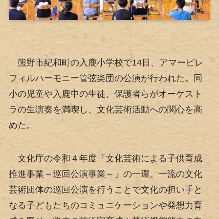
熊野市紀和町の入鹿小学校で14日、アマービレ
フィルハーモニー管弦楽団の公演が行われた。同
小の児童や入鹿中の生徒、保護者らがオーケスト
ラの生演奏を満喫し、文化芸術活動への関心を高
めた。
文化庁の令和４年度「文化芸術による子供育成
推進事業～巡回公演事業～」の一環。一流の文化
芸術団体の巡回公演を行うことで文化の担い手と
なる子どもたちのコミュニケーションや発想力育