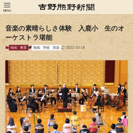
MENU
音楽の素晴らしさ体験 入鹿小 生のオ
ーケストラ堪能
2022-10-18
地域
教育
地域
学校
音楽