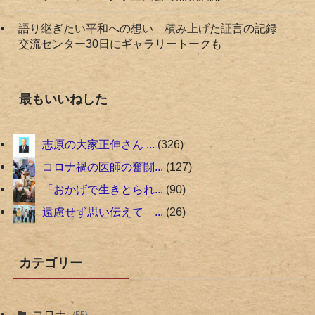
語り継ぎたい平和への想い 積み上げた証言の記録
交流センター30日にギャラリートークも
最もいいねした
志原の大家正伸さん ...
326
コロナ禍の医師の奮闘...
127
「おかげで生きとられ...
90
遠慮せず思い伝えて ...
26
カテゴリー
コロナ