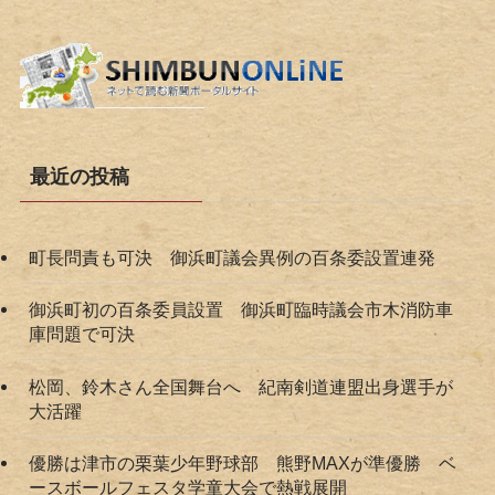
最近の投稿
町長問責も可決 御浜町議会異例の百条委設置連発
御浜町初の百条委員設置 御浜町臨時議会市木消防車
庫問題で可決
松岡、鈴木さん全国舞台へ 紀南剣道連盟出身選手が
大活躍
優勝は津市の栗葉少年野球部 熊野MAXが準優勝 ベ
ースボールフェスタ学童大会で熱戦展開