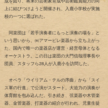
成を図り、将来の芸術家育成や芸術鑑賞能力の向
上に結びつけようと開催され、入鹿小学校が実施
校の一つに選ばれた。
同楽団は「若手演奏者にもっと演奏の場を」と
いう思いから、㈱アマービレ楽器から立ち上がっ
た、国内で唯一の楽器店が運営・経営母体となる
オーケストラ。この日は楽団の大門信哉理事長や
団員、スタッフら28人が入鹿小を訪問した。
オペラ「ウイリアム・テルの序曲」から「スイ
ス軍の行進」で公演がスタート。大迫力の演奏が
体育館を包み込んだ。引き続き、弦楽器や木管楽
器、金管楽器、打楽器の紹介が行われ、児童生徒