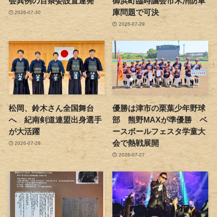
会異例の百条委設置連発
御浜町臨時議会市木消防車
庫問題で可決
2026-07-30
2026-07-29
松岡、鈴木さん全国舞台
優勝は津市の栗葉少年野球
へ 紀南剣道連盟出身選手
部 熊野MAXが準優勝 ベ
が大活躍
ースボールフェスタ学童大
会で熱戦展開
2026-07-28
2026-07-27