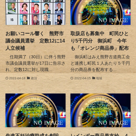
お願いコール響く 熊野市
取扱店も募集中 町民ひと
議会議員選挙 定数12に14
り5千円分 御浜町 今年
人立候補
も「オレンジ商品券」配布
任期満了（30日）に伴う熊野
御浜町はみえ熊野古道商工会
市議会議員選挙が17日に告示さ
と連携し町民１人あたり５千円
れ、定数12に対し現職...
分の商品券を配布する...
2022-04-18
政治
2022-04-15
地域
先進不妊治療助成を創設
レインボー商品券支給 ４