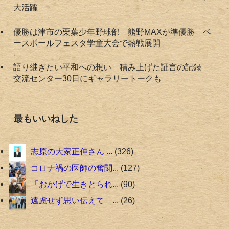
大活躍
優勝は津市の栗葉少年野球部 熊野MAXが準優勝 ベ
ースボールフェスタ学童大会で熱戦展開
語り継ぎたい平和への想い 積み上げた証言の記録
交流センター30日にギャラリートークも
最もいいねした
志原の大家正伸さん ...
326
コロナ禍の医師の奮闘...
127
「おかげで生きとられ...
90
遠慮せず思い伝えて ...
26