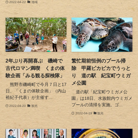
2022-04-22
地域
2年ぶり再開喜ぶ 磯崎で
繁忙期前恒例のプール掃
古代ロマン満喫 くまの体
除 甲羅ピカピカでうっと
験企画「みる観る探検隊」
り 道の駅 紀宝町ウミガ
メ公園
熊野市磯崎町で今月７日と17
日、「くまの体験企画」（内山
道の駅「紀宝町ウミガメ公
裕紀子代表）が主催す...
園」は18日、水族館内ウミガメ
プールの清掃を実施。ゴ...
2022-04-20
観光
2022-04-19
観光