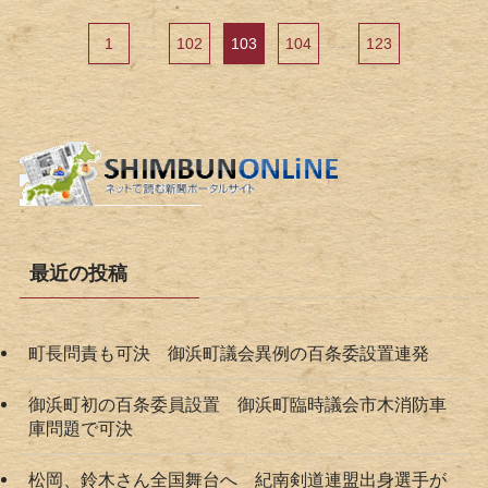
1
...
102
103
104
...
123
最近の投稿
町長問責も可決 御浜町議会異例の百条委設置連発
御浜町初の百条委員設置 御浜町臨時議会市木消防車
庫問題で可決
松岡、鈴木さん全国舞台へ 紀南剣道連盟出身選手が