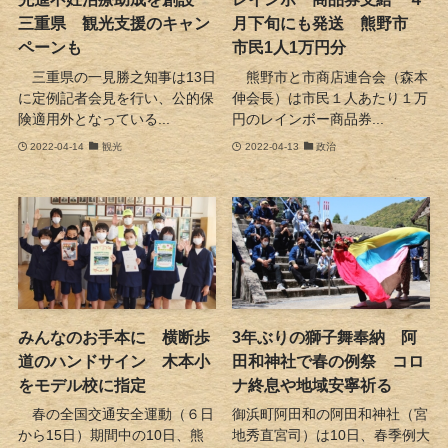
三重県 観光支援のキャン
月下旬にも発送 熊野市
ペーンも
市民1人1万円分
三重県の一見勝之知事は13日
熊野市と市商店連合会（森本
に定例記者会見を行い、公的保
伸会長）は市民１人あたり１万
険適用外となっている...
円のレインボー商品券...
2022-04-14
観光
2022-04-13
政治
みんなのお手本に 横断歩
3年ぶりの獅子舞奉納 阿
道のハンドサイン 木本小
田和神社で春の例祭 コロ
をモデル校に指定
ナ終息や地域安寧祈る
春の全国交通安全運動（６日
御浜町阿田和の阿田和神社（宮
から15日）期間中の10日、熊
地秀直宮司）は10日、春季例大