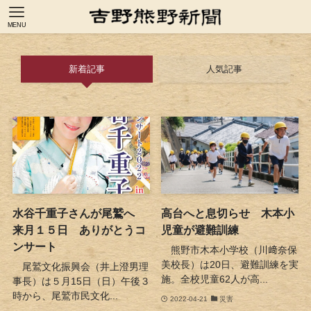
MENU
新着記事
人気記事
水谷千重子さんが尾鷲へ
高台へと息切らせ 木本小
来月１５日 ありがとうコ
児童が避難訓練
ンサート
熊野市木本小学校（川﨑奈保
美校長）は20日、避難訓練を実
尾鷲文化振興会（井上澄男理
施。全校児童62人が高...
事長）は５月15日（日）午後３
時から、尾鷲市民文化...
2022-04-21
災害