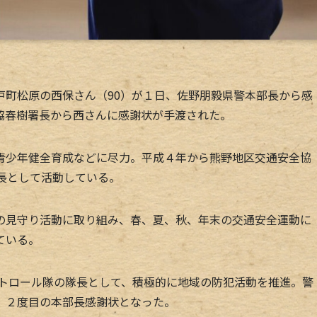
町松原の西保さん（90）が１日、佐野朋毅県警本部長から感
脇春樹署長から西さんに感謝状が手渡された。
少年健全育成などに尽力。平成４年から熊野地区交通安全協
長として活動している。
見守り活動に取り組み、春、夏、秋、年末の交通安全運動に
ている。
パトロール隊の隊長として、積極的に地域の防犯活動を推進。警
、２度目の本部長感謝状となった。