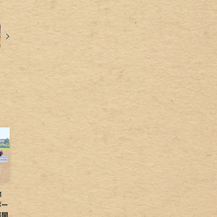
球部
ボー
展開