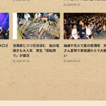
2026-07-27
水口さ
涼風感じつつ交流深む 鮎の塩
抽選や花火で夏の夜満喫 
焼きも大人気 育生「若鮎祭
さん夏祭り家族連れらで大
り」が盛況
い
2026-07-22
2026-07-21