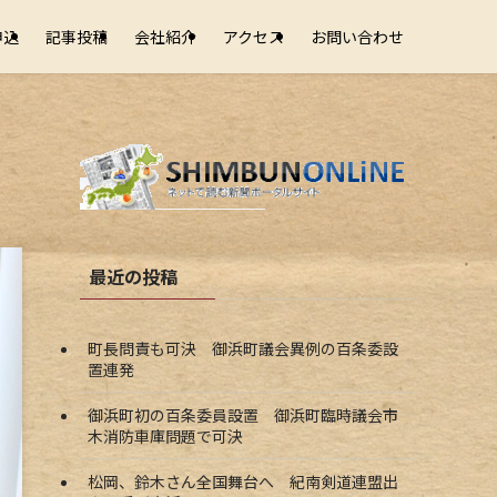
申込
記事投稿
会社紹介
アクセス
お問い合わせ
最近の投稿
町長問責も可決 御浜町議会異例の百条委設
置連発
御浜町初の百条委員設置 御浜町臨時議会市
木消防車庫問題で可決
松岡、鈴木さん全国舞台へ 紀南剣道連盟出