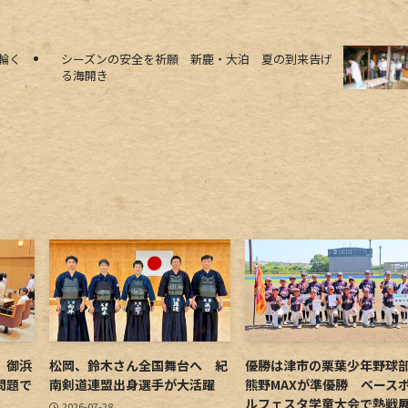
輪く
シーズンの安全を祈願 新鹿・大泊 夏の到来告げ
る海開き
 御浜
松岡、鈴木さん全国舞台へ 紀
優勝は津市の栗葉少年野
問題で
南剣道連盟出身選手が大活躍
熊野MAXが準優勝 ベース
ルフェスタ学童大会で熱戦
2026-07-28