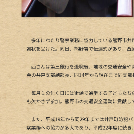
多年にわたり警察業務に協力している熊野市井戸
謝状を受けた。同日、熊野署で伝達式があり、西
西さんは第三銀行を退職後、地域の交通安全や青
会の井戸支部副部長、同14年から現在まで同支部
毎月１の付く日には街頭で通学する子どもたちの
も欠かさず参加。熊野市の交通安全運動に貢献し
また、平成19年から同29年までは井戸町防犯
察業務への協力が多大であり、平成22年度に続き