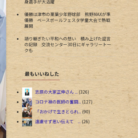
身選手が大活躍
優勝は津市の栗葉少年野球部 熊野MAXが準
優勝 ベースボールフェスタ学童大会で熱戦
展開
語り継ぎたい平和への想い 積み上げた証言
の記録 交流センター30日にギャラリートー
クも
最もいいねした
志原の大家正伸さん ...
326
コロナ禍の医師の奮闘...
127
「おかげで生きとられ...
90
遠慮せず思い伝えて ...
26