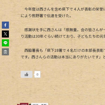
今年度は西さんを含め県下で４人が表彰の栄誉に
により熊野署で伝達を受けた。
感謝状を手に西さんは「感無量。会の皆さんが一
り活動は30年ぐらい続けており、子どもたちの
西脇署長も「県下18署で４名だけの本部長表彰
です。西さんらの活動は本当にありがたいです」
0