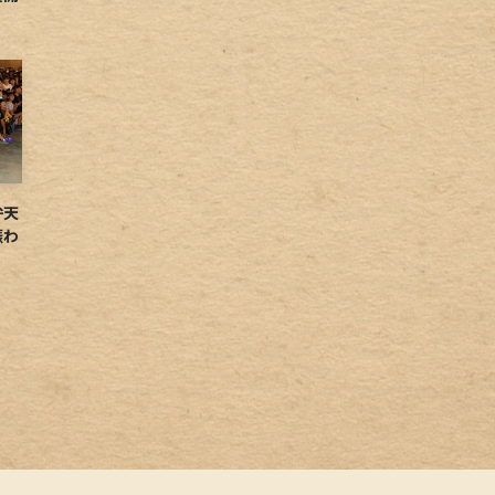
弁天
賑わ