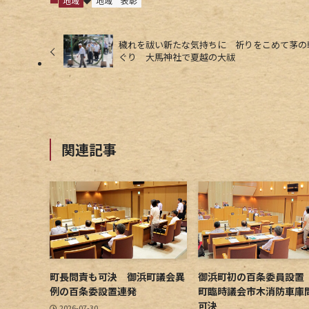
地域
地域
表彰
穢れを祓い新たな気持ちに 祈りをこめて茅の
ぐり 大馬神社で夏越の大祓
関連記事
町長問責も可決 御浜町議会異
御浜町初の百条委員設置
例の百条委設置連発
町臨時議会市木消防車庫
可決
2026-07-30