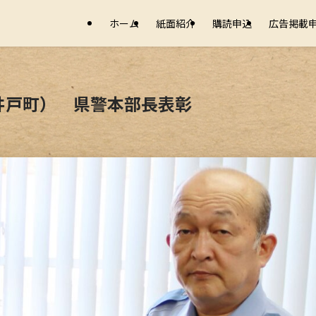
ホーム
紙面紹介
購読申込
広告掲載
井戸町） 県警本部長表彰