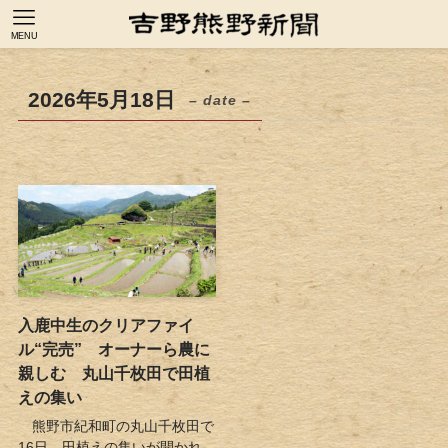
MENU
2026年5月18日
– date –
入鹿中生のクリアファイ
ル“完売” オーナーら農に
親しむ 丸山千枚田で田植
えの集い
熊野市紀和町の丸山千枚田で
16日、田植えの集いが開かれ、