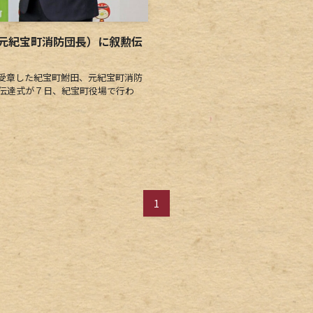
元紀宝町消防団長）に叙勲伝
受章した紀宝町鮒田、元紀宝町消防
勲伝達式が７日、紀宝町役場で行わ
1