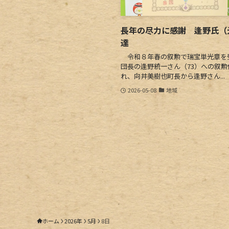
長年の尽力に感謝 逢野氏（
達
令和８年春の叙勲で瑞宝単光章を
団長の逢野統一さん（73）への叙
れ、向井美樹也町長から逢野さん...
2026-05-08
地域
ホーム
2026年
5月
8日