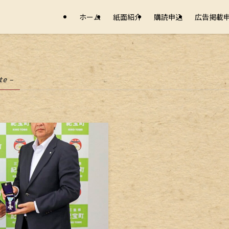
ホーム
紙面紹介
購読申込
広告掲載
te –