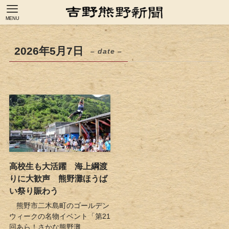
MENU
2026年5月7日
– date –
高校生も大活躍 海上綱渡
りに大歓声 熊野灘ほうば
い祭り賑わう
熊野市二木島町のゴールデン
ウィークの名物イベント「第21
回あら！さかな熊野灘...