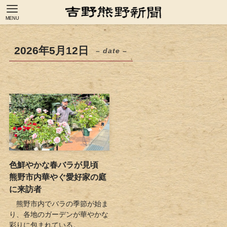
MENU
2026年5月12日
– date –
色鮮やかな春バラが見頃
熊野市内華やぐ愛好家の庭
に来訪者
熊野市内でバラの季節が始ま
り、各地のガーデンが華やかな
彩りに包まれている。...