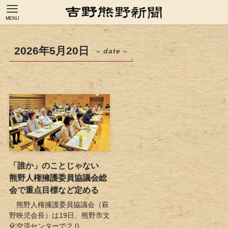
MENU
2026年5月20日
– date –
「誰か」のことじゃない
熊野人権擁護委員協議会総
会で重点目標など定める
熊野人権擁護委員協議会（萩
野映児会長）は19日、熊野市文
化交流センターで２０...