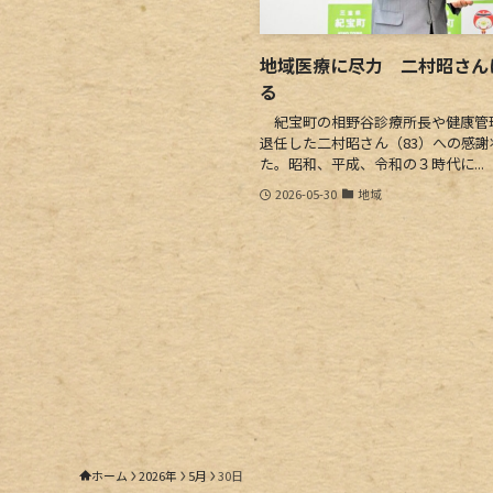
地域医療に尽力 二村昭さん
る
紀宝町の相野谷診療所長や健康管
退任した二村昭さん（83）への感謝
た。昭和、平成、令和の３時代に...
2026-05-30
地域
ホーム
2026年
5月
30日