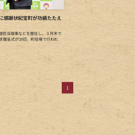
に感謝状紀宝町が功績たたえ
理担当理事などを歴任し、３月末で
状贈呈式が29日、町役場で行われ
1