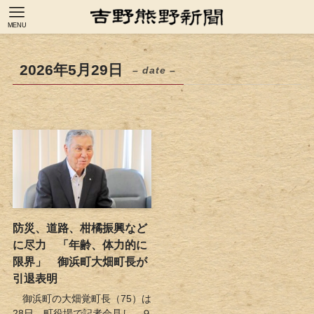
MENU
2026年5月29日
– date –
防災、道路、柑橘振興など
に尽力 「年齢、体力的に
限界」 御浜町大畑町長が
引退表明
御浜町の大畑覚町長（75）は
28日、町役場で記者会見し、９