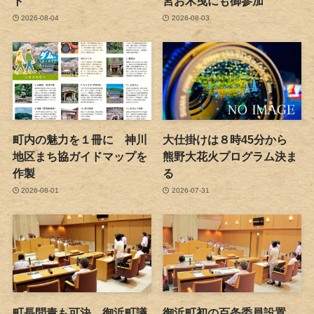
ト
宮お木曳にも御参加
2026-08-04
2026-08-03
町内の魅力を１冊に 神川
大仕掛けは８時45分から
地区まち協ガイドマップを
熊野大花火プログラム決ま
作製
る
2026-08-01
2026-07-31
町長問責も可決 御浜町議
御浜町初の百条委員設置