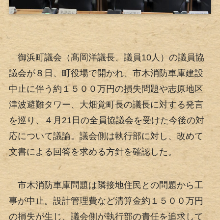
御浜町議会（髙岡洋議長、議員10人）の議員協
議会が８日、町役場で開かれ、市木消防車庫建設
中止に伴う約１５００万円の損失問題や志原地区
津波避難タワー、大畑覚町長の議長に対する発言
を巡り、４月21日の全員協議会を受けた今後の対
応について議論。議会側は執行部に対し、改めて
文書による回答を求める方針を確認した。
市木消防車庫問題は隣接地住民との問題から工
事が中止。設計管理費など清算金約１５００万円
の損失が生じ、議会側が執行部の責任を追求して