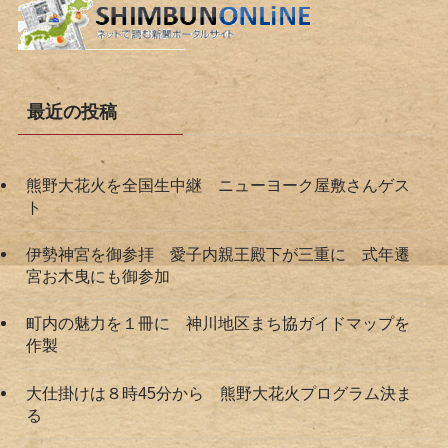
最近の投稿
熊野大花火を全国生中継 ニューヨーク屋敷さんゲス
ト
伊勢神宮を御参拝 愛子内親王殿下が三重に 式年遷
宮お木曳にも御参加
町内の魅力を１冊に 神川地区まち協ガイドマップを
作製
大仕掛けは８時45分から 熊野大花火プログラム決ま
る