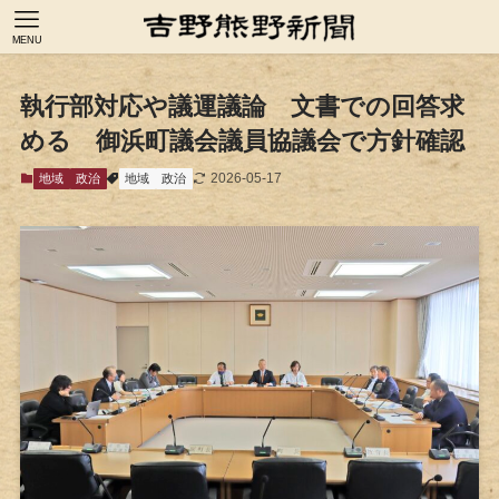
MENU
執行部対応や議運議論 文書での回答求
める 御浜町議会議員協議会で方針確認
2026-05-17
地域
政治
地域
政治