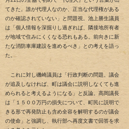
月21日の全協で初めて『代理人』という言葉が出
てきた。誰が代理人なのか、正当な代理権がある
のか確認されていない」と問題視。池上勝生議員
は「個人情報を深掘りし過ぎれば、隣接地所有者
が地域で住みにくくなる恐れもある。前向きに新
たな消防車庫建設を進めるべき」との考えを語っ
た。
これに対し磯崎議員は「行政判断の問題。議会
が追及しなければ、町は議会に説明しなくても進
められると考えるようになる」と反論。髙岡議長
は「１５００万円の損失について、町民に説明で
きる形で再発防止も含め全容を解明するのが議会
の使命」と強調し、執行部へ再度文書で回答を求