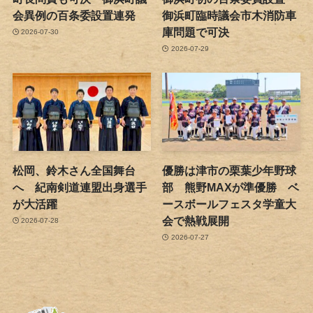
会異例の百条委設置連発
御浜町臨時議会市木消防車
庫問題で可決
2026-07-30
2026-07-29
松岡、鈴木さん全国舞台
優勝は津市の栗葉少年野球
へ 紀南剣道連盟出身選手
部 熊野MAXが準優勝 ベ
が大活躍
ースボールフェスタ学童大
会で熱戦展開
2026-07-28
2026-07-27