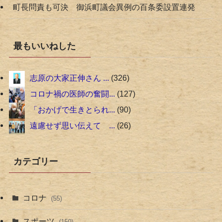
町長問責も可決 御浜町議会異例の百条委設置連発
最もいいねした
志原の大家正伸さん ...
326
コロナ禍の医師の奮闘...
127
「おかげで生きとられ...
90
遠慮せず思い伝えて ...
26
カテゴリー
コロナ
(55)
スポーツ
(150)