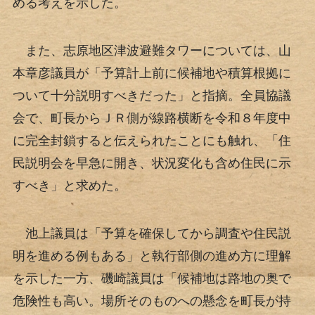
める考えを示した。
また、志原地区津波避難タワーについては、山
本章彦議員が「予算計上前に候補地や積算根拠に
ついて十分説明すべきだった」と指摘。全員協議
会で、町長からＪＲ側が線路横断を令和８年度中
に完全封鎖すると伝えられたことにも触れ、「住
民説明会を早急に開き、状況変化も含め住民に示
すべき」と求めた。
池上議員は「予算を確保してから調査や住民説
明を進める例もある」と執行部側の進め方に理解
を示した一方、磯崎議員は「候補地は路地の奥で
危険性も高い。場所そのものへの懸念を町長が持