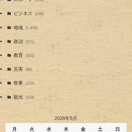
ビジネス
(158)
地域
(1,434)
政治
(211)
教育
(551)
災害
(36)
祭事
(120)
観光
(159)
2026年5月
月
火
水
木
金
土
日