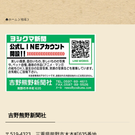
ホーム
地域
吉野熊野新聞社
〒519-4323 三重県熊野市木本町635番地