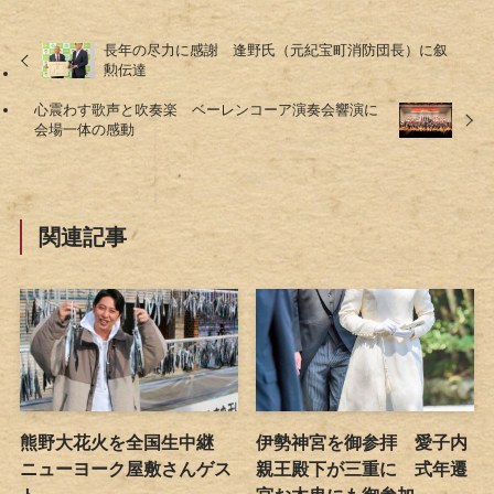
長年の尽力に感謝 逢野氏（元紀宝町消防団長）に叙
勲伝達
心震わす歌声と吹奏楽 ベーレンコーア演奏会響演に
会場一体の感動
関連記事
熊野大花火を全国生中継
伊勢神宮を御参拝 愛子内
ニューヨーク屋敷さんゲス
親王殿下が三重に 式年遷