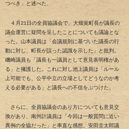
つべき」と述べた。
４月21日の全員協議会で、大畑覚町長が議長の
議会運営に疑問を呈したことについても議論とな
った。山本議員は「会議規則に基づいた議長の行
動に対し、町長が誤った認識を示した」と批判。
磯崎議員も「議長も一議員として意見表明権があ
る」と擁護した。これに対し池上議員は「ルール
上可能でも、公平中立の立場としてどうなのか考
える必要がある」と議長への不信をぶつけた。
さらに、全員協議会のあり方についても意見交
換があり、南州計議員は「今回は一般質問に近い
異例の全協だった」と率直な感想。安田圭太郎議