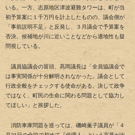
いる。一方、志原地区津波避難タワーは、町が当
初予算案に１千万円を計上したものの、議会側が
「事前説明不足」と反発し、３月議会で予算案を
否決。候補地が川に近いことなどから適地性も疑
問視している。
議員協議会の冒頭、髙岡議長は「全員協議会で
は事実関係が十分解明されなかった。議会として
行政全般をチェックする使命がある。決して政争
ではなく、町民の生命に関わる問題として協力し
てほしい」と挨拶した。
消防車庫問題を巡っては、磯崎薫子議員が「４