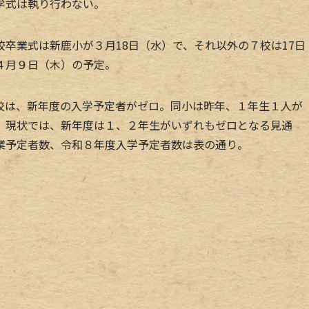
学式は執り行わない。
卒業式は新鹿小が３月18日（水）で、それ以外の７校は17日
４月９日（木）の予定。
は、新年度の入学予定者がゼロ。同小は昨年、１年生１人が
。現状では、新年度は１、２年生がいずれもゼロとなる見通
業予定者数、令和８年度入学予定者数は表の通り。