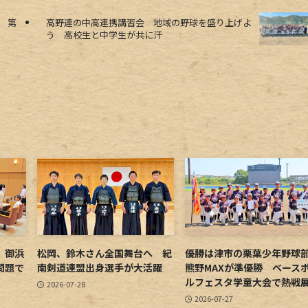
 第
高野連の中高連携講習会 地域の野球を盛り上げよ
う 高校生と中学生が共に汗
 御浜
松岡、鈴木さん全国舞台へ 紀
優勝は津市の栗葉少年野
問題で
南剣道連盟出身選手が大活躍
熊野MAXが準優勝 ベース
ルフェスタ学童大会で熱戦
2026-07-28
2026-07-27