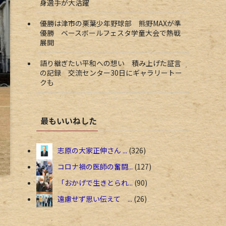
身選手が大活躍
優勝は津市の栗葉少年野球部 熊野MAXが準
優勝 ベースボールフェスタ学童大会で熱戦
展開
語り継ぎたい平和への想い 積み上げた証言
の記録 交流センター30日にギャラリートー
クも
最もいいねした
志原の大家正伸さん ...
326
コロナ禍の医師の奮闘...
127
「おかげで生きとられ...
90
遠慮せず思い伝えて ...
26