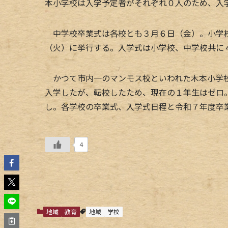
本小学校は入学予定者がそれぞれ０人のため、入
中学校卒業式は各校とも３月６日（金）。小学校
（火）に挙行する。入学式は小学校、中学校共に
かつて市内一のマンモス校といわれた木本小学校
入学したが、転校したため、現在の１年生はゼロ
し。各学校の卒業式、入学式日程と令和７年度卒
4
地域
教育
地域
学校