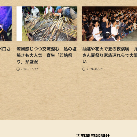
水口さ
涼風感じつつ交流深む 鮎の塩
抽選や花火で夏の夜満喫 
焼きも大人気 育生「若鮎祭
さん夏祭り家族連れらで大
り」が盛況
い
2026-07-22
2026-07-21
吉野熊野新聞社