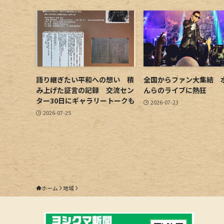
語り継ぎたい平和への想い 積
全国からファン大集結 
み上げた証言の記録 交流セン
んらのライブに熱狂
ター30日にギャラリートークも
2026-07-23
2026-07-25
ホーム
地域