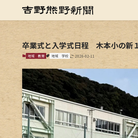
卒業式と入学式日程 木本小の新
地域
教育
地域
学校
2026-02-11