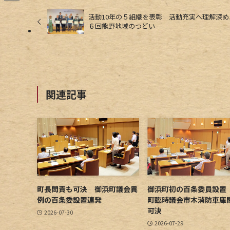
活動10年の５組織を表彰 活動充実へ理解深め
６回熊野地域のつどい
関連記事
町長問責も可決 御浜町議会異
御浜町初の百条委員設置
例の百条委設置連発
町臨時議会市木消防車庫
可決
2026-07-30
2026-07-29