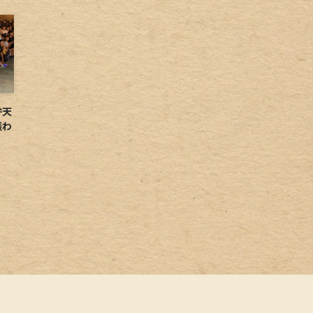
弁天
賑わ