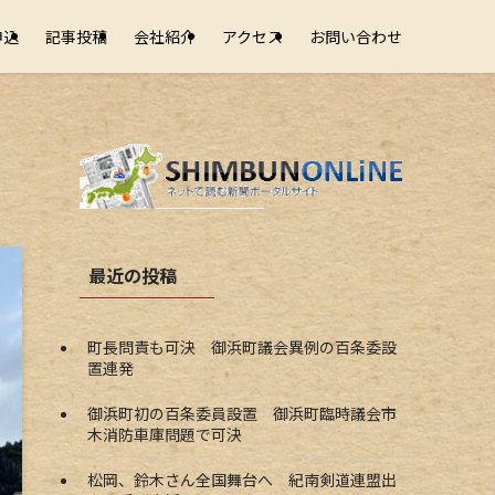
申込
記事投稿
会社紹介
アクセス
お問い合わせ
最近の投稿
町長問責も可決 御浜町議会異例の百条委設
置連発
御浜町初の百条委員設置 御浜町臨時議会市
木消防車庫問題で可決
松岡、鈴木さん全国舞台へ 紀南剣道連盟出