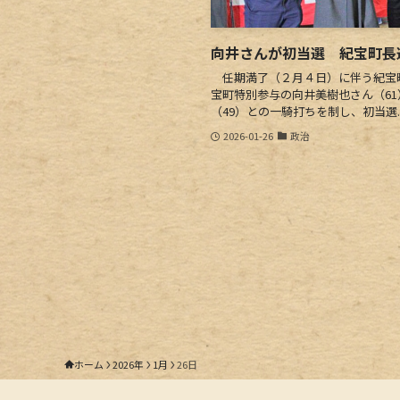
向井さんが初当選 紀宝町長
任期満了（２月４日）に伴う紀宝町
宝町特別参与の向井美樹也さん（6
（49）との一騎打ちを制し、初当選..
2026-01-26
政治
ホーム
2026年
1月
26日