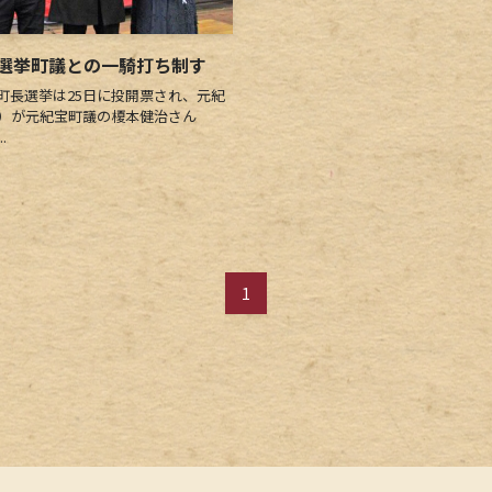
選挙町議との一騎打ち制す
長選挙は25日に投開票され、元紀
1）が元紀宝町議の榎本健治さん
.
1