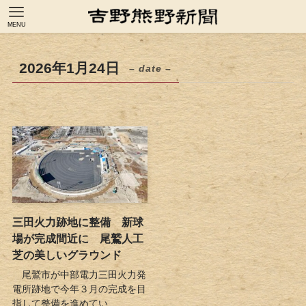
MENU
2026年1月24日
– date –
三田火力跡地に整備 新球
場が完成間近に 尾鷲人工
芝の美しいグラウンド
尾鷲市が中部電力三田火力発
電所跡地で今年３月の完成を目
指して整備を進めてい...