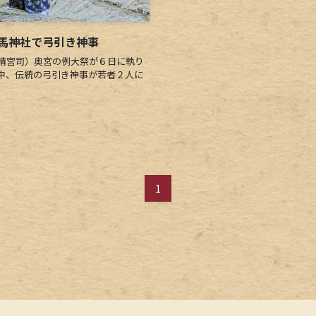
馬神社で弓引き神事
晴宮司）奥宮の例大祭が６日に執り
中、伝統の弓引き神事が若者２人に
1