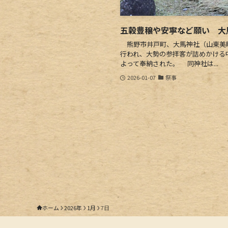
五穀豊穣や安寧など願い 大
熊野市井戸町、大馬神社（山東美
行われ、大勢の参拝客が詰めかける
よって奉納された。 同神社は...
2026-01-07
祭事
ホーム
2026年
1月
7日