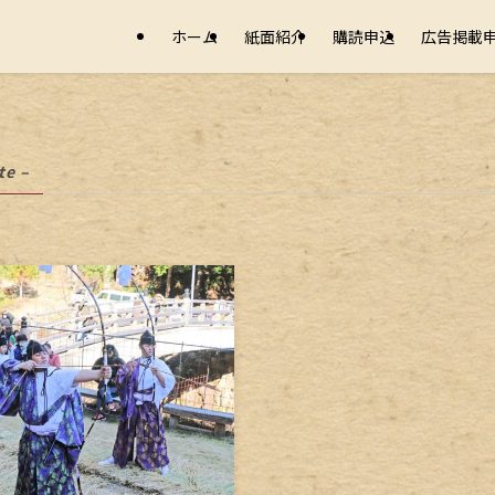
ホーム
紙面紹介
購読申込
広告掲載
te –