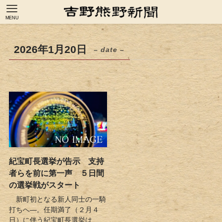
MENU
2026年1月20日
– date –
紀宝町長選挙が告示 支持
者らを前に第一声 ５日間
の選挙戦がスタート
新町初となる新人同士の一騎
打ちへ―。任期満了（２月４
日）に伴う紀宝町長選挙は...