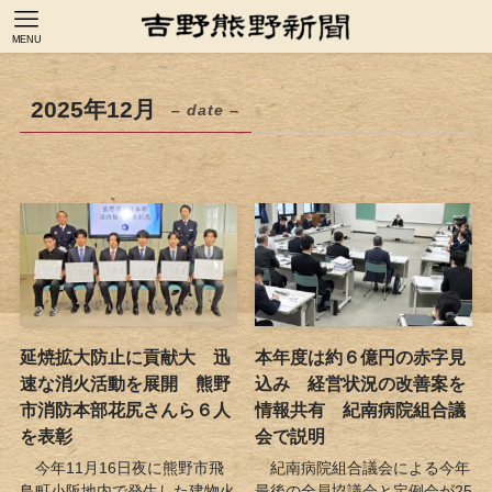
MENU
2025年12月
– date –
延焼拡大防止に貢献大 迅
本年度は約６億円の赤字見
速な消火活動を展開 熊野
込み 経営状況の改善案を
市消防本部花尻さんら６人
情報共有 紀南病院組合議
を表彰
会で説明
今年11月16日夜に熊野市飛
紀南病院組合議会による今年
鳥町小阪地内で発生した建物火
最後の全員協議会と定例会が25