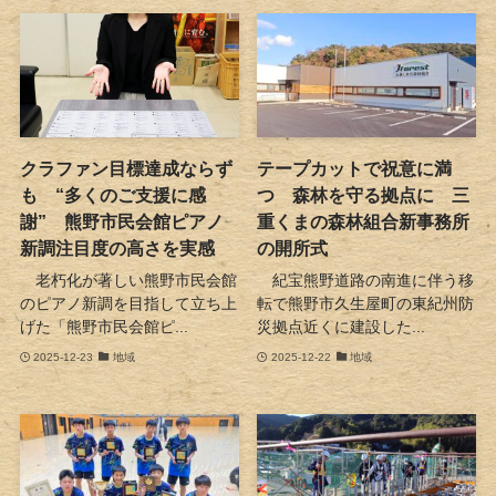
クラファン目標達成ならず
テープカットで祝意に満
も “多くのご支援に感
つ 森林を守る拠点に 三
謝” 熊野市民会館ピアノ
重くまの森林組合新事務所
新調注目度の高さを実感
の開所式
老朽化が著しい熊野市民会館
紀宝熊野道路の南進に伴う移
のピアノ新調を目指して立ち上
転で熊野市久生屋町の東紀州防
げた「熊野市民会館ピ...
災拠点近くに建設した...
2025-12-23
地域
2025-12-22
地域