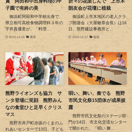
賞 阿田和中出身料理の甲
折々の花楽しんで 上市木
子園で有終の美
朗友会が花壇に植栽
御浜町阿田和中学校出身で、
御浜町上市木地区の老人クラ
県立相可高校食物調理科３年の
ブ朗遊会（大屋敏章会長）は16
宇井真優君が、「料理...
日、熊野建設事務所と...
2025-12-18
教育
2025-12-17
地域
熊野ライオンズも協力 サ
唄い、舞い、奏でる 熊野
ンタ登場に笑顔 熊野みん
市民文化祭15団体が成果披
なの食堂ひと足早くクリス
露
マス
熊野市民文化祭のステージ部
門が14日、市文化交流センター
熊野市井戸町赤坂のくまのふ
で開かれた。「唄い 舞...
れあいセンターで13日、子ども