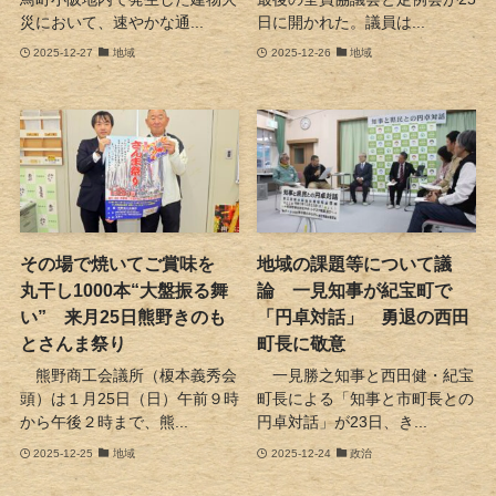
災において、速やかな通...
日に開かれた。議員は...
2025-12-27
地域
2025-12-26
地域
その場で焼いてご賞味を
地域の課題等について議
丸干し1000本“大盤振る舞
論 一見知事が紀宝町で
い” 来月25日熊野きのも
「円卓対話」 勇退の西田
とさんま祭り
町長に敬意
熊野商工会議所（榎本義秀会
一見勝之知事と西田健・紀宝
頭）は１月25日（日）午前９時
町長による「知事と市町長との
から午後２時まで、熊...
円卓対話」が23日、き...
2025-12-25
地域
2025-12-24
政治