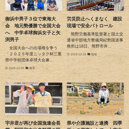
御浜中男子３位で東海大
労災防止へくまなく 建設
会 地元勢優勝で全国大会
現場で安全パトロール
へ 中学卓球御浜女子と矢
熊野労働基準監督署と国土交
渕男子
通省中部地方整備局紀勢国道事
務所は18日、熊野市井...
全国大会への出場権を争う
「２０２５年度ニッタク杯三重
2025-12-19
地域
県中学校団体卓球大会兼...
2025-12-20
教育
宇井君が再び全国漁連会長
県や介護施設と連携 四季