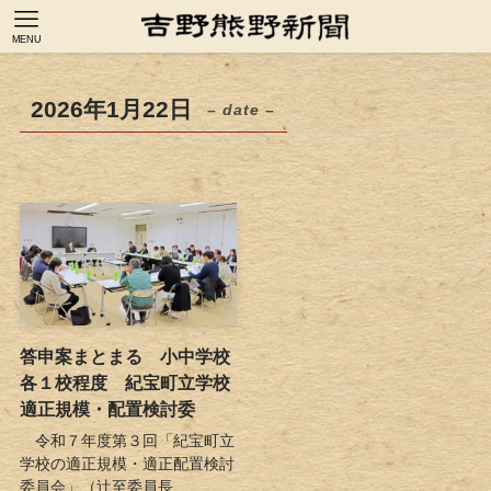
MENU
2026年1月22日
– date –
答申案まとまる 小中学校
各１校程度 紀宝町立学校
適正規模・配置検討委
令和７年度第３回「紀宝町立
学校の適正規模・適正配置検討
委員会」（辻至委員長...