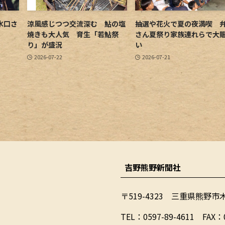
水口さ
涼風感じつつ交流深む 鮎の塩
抽選や花火で夏の夜満喫 
焼きも大人気 育生「若鮎祭
さん夏祭り家族連れらで大
り」が盛況
い
2026-07-22
2026-07-21
吉野熊野新聞社
〒519-4323 三重県熊野市
​TEL：0597-89-4611 FAX：