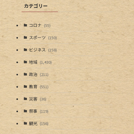
カテゴリー
コロナ
(55)
スポーツ
(150)
ビジネス
(158)
地域
(1,430)
政治
(211)
こ
教育
(551)
災害
(36)
祭事
(119)
観光
(156)