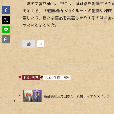
防災学習を通じ、生徒は「避難路を整備するため
掲示する」「避難場所へ行くルートの整備や地域
強したり、新たな備品を設置したりするのはお金
めたいとまとめた。
0
地域
教育
地域
学校
防災
新会長に三角田さん 熊野ライオンズクラブ