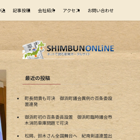
申込
記事投稿
会社紹介
アクセス
お問い合わせ
最近の投稿
町長問責も可決 御浜町議会異例の百条委設
置連発
御浜町初の百条委員設置 御浜町臨時議会市
木消防車庫問題で可決
松岡、鈴木さん全国舞台へ 紀南剣道連盟出