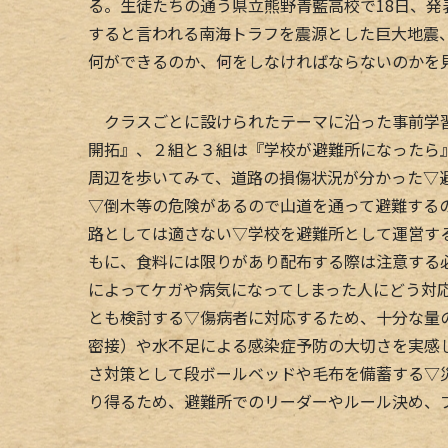
る。生徒たちの通う県立熊野青藍高校で18日、
すると言われる南海トラフを震源とした巨大地震
何ができるのか、何をしなければならないのかを
クラスごとに設けられたテーマに沿った事前学習
開拓』、２組と３組は『学校が避難所になったら
周辺を歩いてみて、道路の損傷状況が分かった▽
▽倒木等の危険があるので山道を通って避難する
路としては適さない▽学校を避難所として運営す
もに、食料には限りがあり配布する際は注意する
によってケガや病気になってしまった人にどう対
とも検討する▽傷病者に対応するため、十分な量
密接）や水不足による感染症予防の大切さを実感
さ対策として段ボールベッドや毛布を備蓄する▽
り得るため、避難所でのリーダーやルール決め、