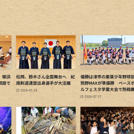
 御浜
松岡、鈴木さん全国舞台へ 紀
優勝は津市の栗葉少年野
問題で
南剣道連盟出身選手が大活躍
熊野MAXが準優勝 ベース
ルフェスタ学童大会で熱戦
2026-07-28
2026-07-27