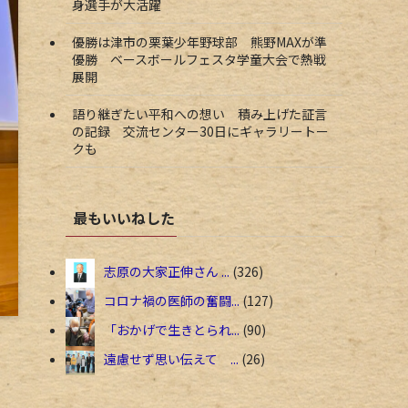
身選手が大活躍
優勝は津市の栗葉少年野球部 熊野MAXが準
優勝 ベースボールフェスタ学童大会で熱戦
展開
語り継ぎたい平和への想い 積み上げた証言
の記録 交流センター30日にギャラリートー
クも
最もいいねした
志原の大家正伸さん ...
326
コロナ禍の医師の奮闘...
127
「おかげで生きとられ...
90
遠慮せず思い伝えて ...
26