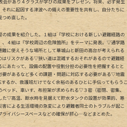
発表会があり４クラスが学びの成果をプレゼン。将来、必ず発生
、それに起因する津波への備えの重要性を共有し、自分たちに
見つめ直した。
の成果を紹介した。１組は『学校における新しい避難経路の
』、４組は『学校周辺の危険箇所』をテーマに発表。▽通学路
避難に使えそうな場所として華城山と新田の高台が考えられる
のはリスクがある▽狭い道は混雑するおそれがあるので避難経
るにあたって、設備の配置や役割分担の必要性を把握するとと
必要があるなど多くの課題・問題に対応する必要がある▽地震
応するか、救護班だけでなく余裕のあるひとに手伝ってもらう
のベッド、車いす、布担架が求められる▽３密（密閉、密集、
した▽高温、断水時を見据えて貯水タンクの設置が効果的、寒
災害による生活環境の急変により避難者同士のトラブルが起こ
プライバシースペースなどの確保が肝心―などまとめた。