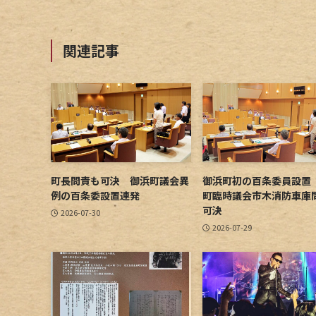
関連記事
町長問責も可決 御浜町議会異
御浜町初の百条委員設置
例の百条委設置連発
町臨時議会市木消防車庫
可決
2026-07-30
2026-07-29