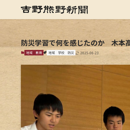
防災学習で何を感じたのか 木本
地域
教育
地域
学校
防災
2025-06-23