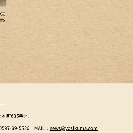
弁天
賑わ
木本町635番地
0597-89-5526 MAIL：
news@yosikuma.com