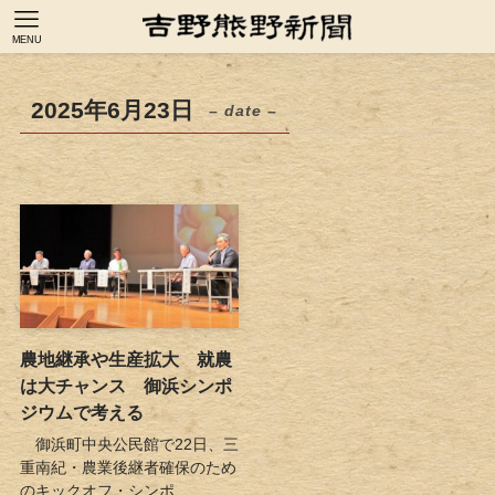
MENU
2025年6月23日
– date –
農地継承や生産拡大 就農
は大チャンス 御浜シンポ
ジウムで考える
御浜町中央公民館で22日、三
重南紀・農業後継者確保のため
のキックオフ・シンポ...