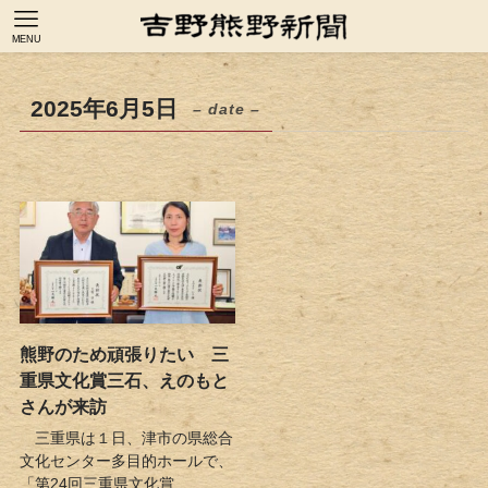
MENU
2025年6月5日
– date –
熊野のため頑張りたい 三
重県文化賞三石、えのもと
さんが来訪
三重県は１日、津市の県総合
文化センター多目的ホールで、
「第24回三重県文化賞...