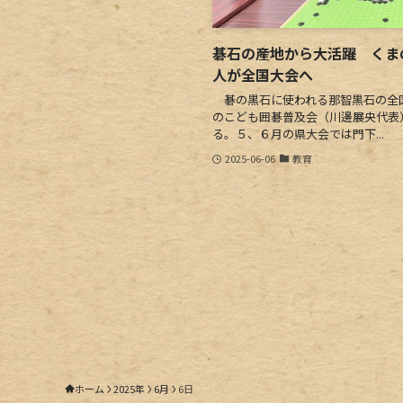
碁石の産地から大活躍 くま
人が全国大会へ
碁の黒石に使われる那智黒石の全
のこども囲碁普及会（川邊展央代表
る。５、６月の県大会では門下...
2025-06-06
教育
ホーム
2025年
6月
6日