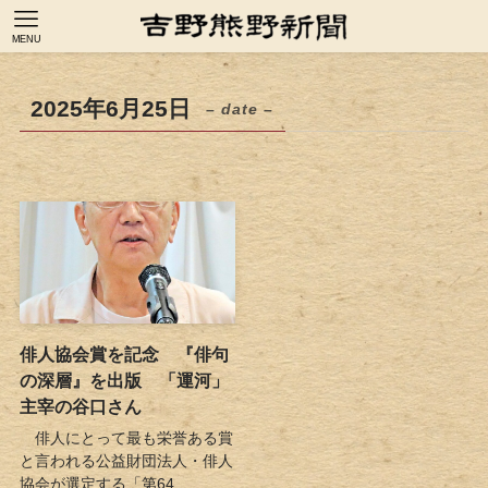
MENU
2025年6月25日
– date –
俳人協会賞を記念 『俳句
の深層』を出版 「運河」
主宰の谷口さん
俳人にとって最も栄誉ある賞
と言われる公益財団法人・俳人
協会が選定する「第64...