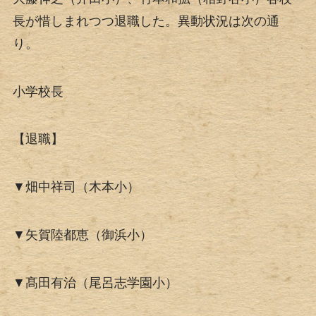
長が惜しまれつつ退職した。異動状況は次の通
り。
小学校長
【退職】
▼畑中祥司（木本小）
▼矢賀陸都恵（御浜小）
▼髙田有治（尾呂志学園小）