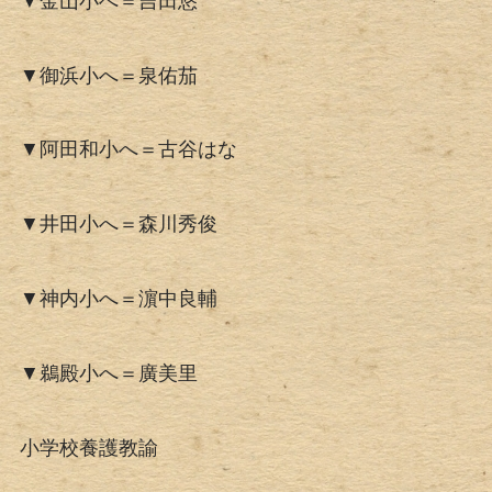
▼金山小へ＝吉田悠
▼御浜小へ＝泉佑茄
▼阿田和小へ＝古谷はな
▼井田小へ＝森川秀俊
▼神内小へ＝濵中良輔
▼鵜殿小へ＝廣美里
小学校養護教諭