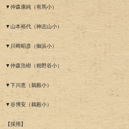
▼仲森康純（有馬小）
▼山本裕代（神志山小）
▼川﨑昭彦（御浜小）
▼仲森浩樹（相野谷小）
▼下川恵（鵜殿小）
▼谷博安（鵜殿小）
【採用】