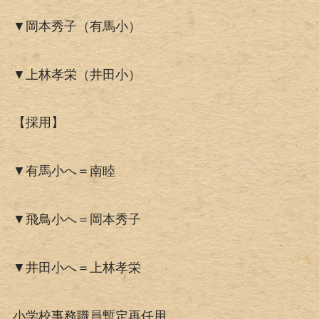
▼岡本秀子（有馬小）
▼上林孝栄（井田小）
【採用】
▼有馬小へ＝南睦
▼飛鳥小へ＝岡本秀子
▼井田小へ＝上林孝栄
小学校事務職員暫定再任用