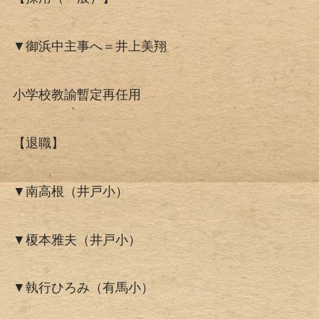
▼御浜中主事へ＝井上美翔
小学校教諭暫定再任用
【退職】
▼南高根（井戸小）
▼榎本雅夫（井戸小）
▼執行ひろみ（有馬小）