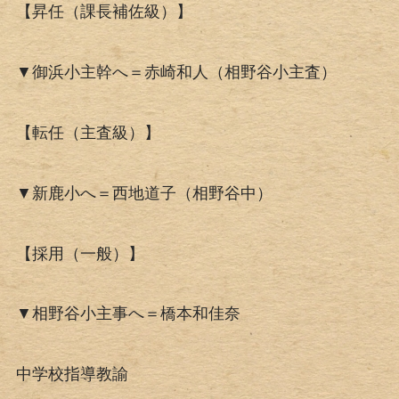
【昇任（課長補佐級）】
▼御浜小主幹へ＝赤崎和人（相野谷小主査）
【転任（主査級）】
▼新鹿小へ＝西地道子（相野谷中）
【採用（一般）】
▼相野谷小主事へ＝橋本和佳奈
中学校指導教諭