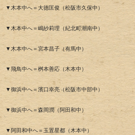
▼木本中へ＝大德匡俊（松阪市久保中）
▼木本中へ＝嶋紗莉理（紀北町潮南中）
▼木本中へ＝宮本昌子（有馬中）
▼飛鳥中へ＝桝本善応（木本中）
▼御浜中へ＝濱口幸亮（松阪市中部中）
▼御浜中へ＝森岡潤（阿田和中）
▼阿田和中へ＝玉置星都（木本中）