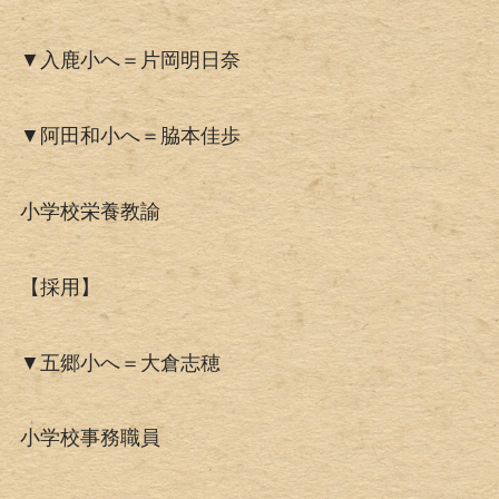
▼入鹿小へ＝片岡明日奈
▼阿田和小へ＝脇本佳歩
小学校栄養教諭
【採用】
▼五郷小へ＝大倉志穂
小学校事務職員