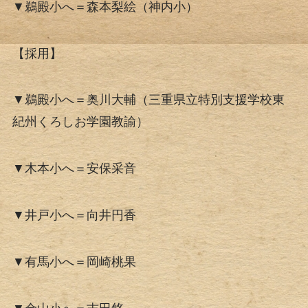
▼鵜殿小へ＝森本梨絵（神内小）
【採用】
▼鵜殿小へ＝奥川大輔（三重県立特別支援学校東
紀州くろしお学園教諭）
▼木本小へ＝安保采音
▼井戸小へ＝向井円香
▼有馬小へ＝岡崎桃果