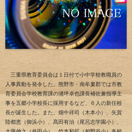
三重県教育委員会は１日付で小中学校教職員の
人事異動を発令した。熊野市・南牟婁郡では市教
育委員会学校教育課の浦坪卓也課長補佐兼指導主
事を五郷小学校長に採用するなど、６人の新任校
長が誕生した。また、畑中祥司（木本小）、矢賀
陸都恵（御浜小）、髙田有治（尾呂志学園小）、
大藤伸之（井田小）、竹本和拡（相野谷小）各校