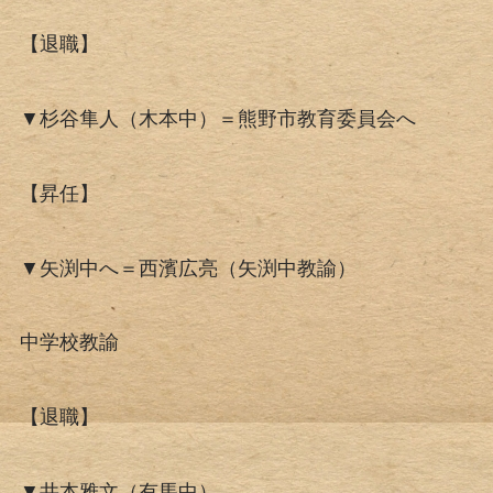
【退職】
▼杉谷隼人（木本中）＝熊野市教育委員会へ
【昇任】
▼矢渕中へ＝西濱広亮（矢渕中教諭）
中学校教諭
【退職】
▼井本雅文（有馬中）