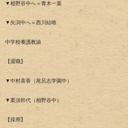
▼相野谷中へ＝青木一葉
▼矢渕中へ＝西川結唯
中学校養護教諭
【退職】
▼中村喜香（尾呂志学園中）
▼栗須幹代（相野谷中）
【採用】