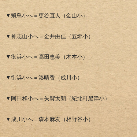
▼飛鳥小へ＝更谷直人（金山小）
▼神志山小へ＝金井由佳（五郷小）
▼御浜小へ＝髙田恵美（木本小）
▼御浜小へ＝湊晴香（成川小）
▼阿田和小へ＝矢賀太朗（紀北町船津小）
▼成川小へ＝森本麻友（相野谷小）