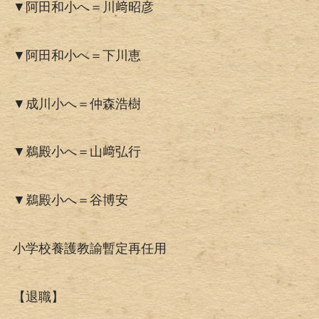
▼阿田和小へ＝川﨑昭彦
▼阿田和小へ＝下川恵
▼成川小へ＝仲森浩樹
▼鵜殿小へ＝山﨑弘行
▼鵜殿小へ＝谷博安
小学校養護教諭暫定再任用
【退職】