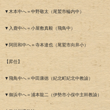
▼木本中へ＝中野敬太（尾鷲市輪内中）
▼入鹿中へ＝小屋敷真毅（飛鳥中）
▼阿田和中へ＝寺本達也（尾鷲市向井小）
【昇任】
▼飛鳥中へ＝中田康徳（紀北町紀北中教諭）
▼御浜中へ＝浦本龍二（伊勢市小俣中主幹教諭）