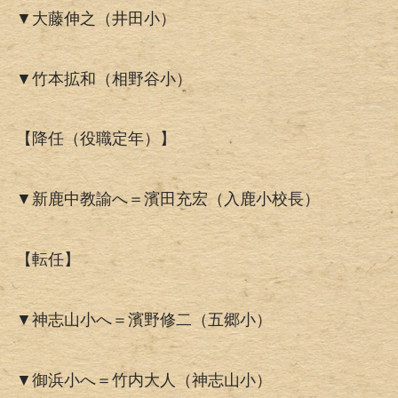
▼大藤伸之（井田小）
▼竹本拡和（相野谷小）
【降任（役職定年）】
▼新鹿中教諭へ＝濱田充宏（入鹿小校長）
【転任】
▼神志山小へ＝濱野修二（五郷小）
▼御浜小へ＝竹内大人（神志山小）