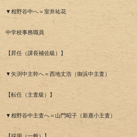
▼相野谷中へ＝室井祐花
中学校事務職員
【昇任（課長補佐級）】
▼矢渕中主幹へ＝西地丈浩（御浜中主査）
【転任（主査級）】
▼相野谷中主査へ＝山門昭子（新鹿小主査）
【採用（一般）】