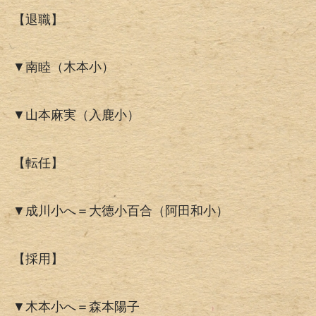
【退職】
▼南睦（木本小）
▼山本麻実（入鹿小）
【転任】
▼成川小へ＝大德小百合（阿田和小）
【採用】
▼木本小へ＝森本陽子