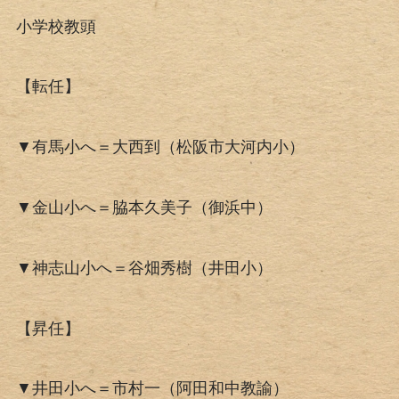
小学校教頭
【転任】
▼有馬小へ＝大西到（松阪市大河内小）
▼金山小へ＝脇本久美子（御浜中）
▼神志山小へ＝谷畑秀樹（井田小）
【昇任】
▼井田小へ＝市村一（阿田和中教諭）