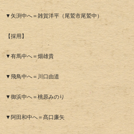
▼矢渕中へ＝雑賀洋平（尾鷲市尾鷲中）
【採用】
▼有馬中へ＝畑雄貴
▼飛鳥中へ＝川口由道
▼御浜中へ＝桃原みのり
▼阿田和中へ＝髙口廉矢