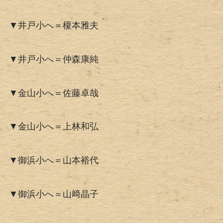
▼井戸小へ＝榎本雅夫
▼井戸小へ＝仲森康純
▼金山小へ＝佐藤卓哉
▼金山小へ＝上林和弘
▼御浜小へ＝山本裕代
▼御浜小へ＝山﨑晶子