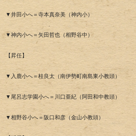
▼井田小へ＝寺本真奈美（神内小）
▼神内小へ＝矢田哲也（相野谷中）
【昇任】
▼入鹿小へ＝桂良太（南伊勢町南島東小教頭）
▼尾呂志学園小へ＝川口亜紀（阿田和中教頭）
▼相野谷小へ＝阪口和彦（金山小教頭）