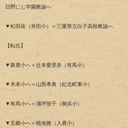
日野にじ学園教諭へ
▼松田佑（井田小）＝三重県立白子高校教諭へ
【転任】
▼新鹿小へ＝辻本愛里奈（有馬小）
▼木本小へ＝山西孝典（紀北町東小）
▼有馬小へ＝浦坪智子（御浜小）
▼五郷小へ＝植地雅（入鹿小）