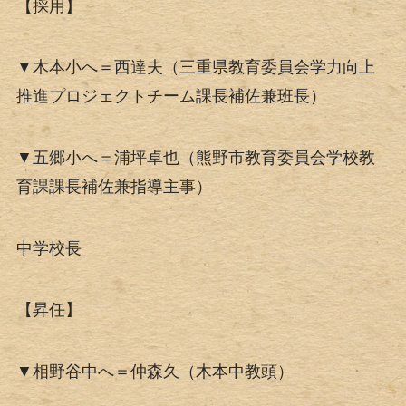
【採用】
▼木本小へ＝西達夫（三重県教育委員会学力向上
推進プロジェクトチーム課長補佐兼班長）
▼五郷小へ＝浦坪卓也（熊野市教育委員会学校教
育課課長補佐兼指導主事）
中学校長
【昇任】
▼相野谷中へ＝仲森久（木本中教頭）