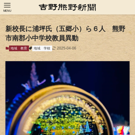
MENU
新校長に浦坪氏（五郷小）ら６人 熊野
市南郡小中学校教員異動
2025-04-06
地域
教育
地域
学校