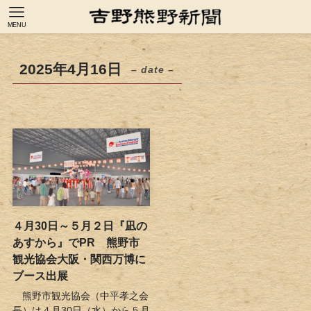
MENU
2025年4月16日
– date –
４月30日～５月２日『凪の
あすから』でPR 熊野市
観光協会大阪・関西万博に
ブース出展
熊野市観光協会（中平孝之会
長）は４月30日（水）から５月