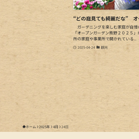
“どの庭見ても綺麗だな” 
ガーデニングを楽しむ家庭が自慢
「オープンガーデン熊野２０２５」
所の家庭や事業所で開かれている...
2025-04-24
観光
ホーム
2025年
4月
24日