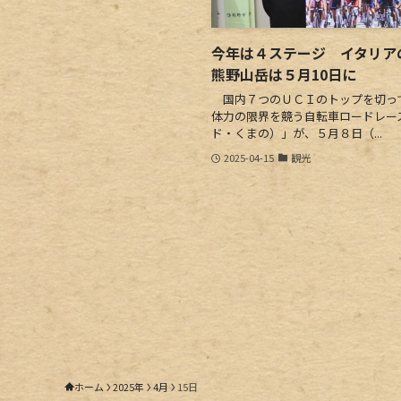
今年は４ステージ イタリア
熊野山岳は５月10日に
国内７つのＵＣＩのトップを切っ
体力の限界を競う自転車ロードレース
ド・くまの）」が、５月８日（...
2025-04-15
観光
ホーム
2025年
4月
15日