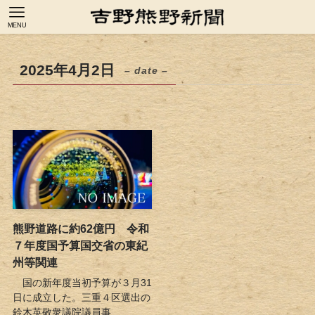
MENU
2025年4月2日
– date –
熊野道路に約62億円 令和
７年度国予算国交省の東紀
州等関連
国の新年度当初予算が３月31
日に成立した。三重４区選出の
鈴木英敬衆議院議員事...