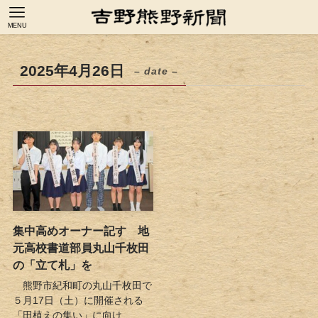
MENU
2025年4月26日
– date –
集中高めオーナー記す 地
元高校書道部員丸山千枚田
の「立て札」を
熊野市紀和町の丸山千枚田で
５月17日（土）に開催される
「田植えの集い」に向け...