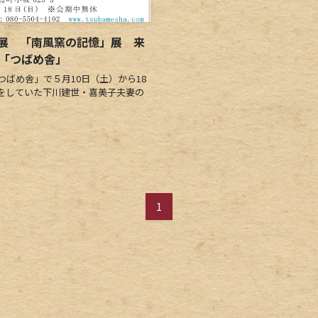
展 「南風窯の記憶」展 来
ー「つばめ舎」
ばめ舎」で５月10日（土）から18
をしていた下川建世・喜美子夫妻の
1