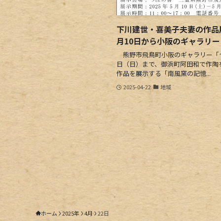
下川建世・喜美子夫妻の作品
月10日から小阪のギャラリ
熊野市飛鳥町小阪のギャラリー「つ
日（日）まで、御浜町阿田和で作陶
作品を展示する「南風窯の記憶...
2025-04-22
地域
ホーム
2025年
4月
22日