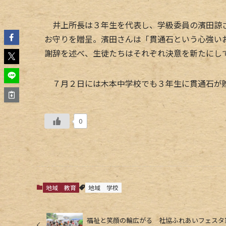
井上所長は３年生を代表し、学級委員の濱田諒さ
お守りを贈呈。濱田さんは「貫通石という心強い
謝辞を述べ、生徒たちはそれぞれ決意を新たにし
７月２日には木本中学校でも３年生に貫通石が
0
地域
教育
地域
学校
福祉と笑顔の輪広がる 社協ふれあいフェスタ