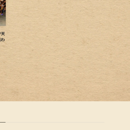
弁天
賑わ