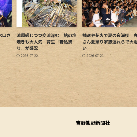
水口さ
涼風感じつつ交流深む 鮎の塩
抽選や花火で夏の夜満喫 
焼きも大人気 育生「若鮎祭
さん夏祭り家族連れらで大
り」が盛況
い
2026-07-22
2026-07-21
吉野熊野新聞社