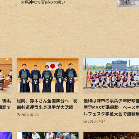
大馬神社で夏越の大祓い
 御浜
松岡、鈴木さん全国舞台へ 紀
優勝は津市の栗葉少年野
問題で
南剣道連盟出身選手が大活躍
熊野MAXが準優勝 ベース
ルフェスタ学童大会で熱戦
2026-07-28
2026-07-27