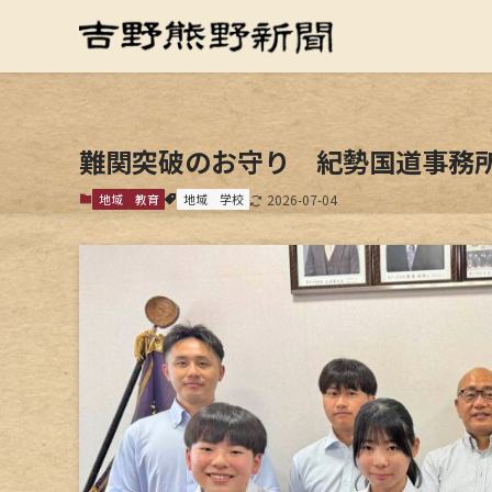
難関突破のお守り 紀勢国道事務
地域
教育
地域
学校
2026-07-04