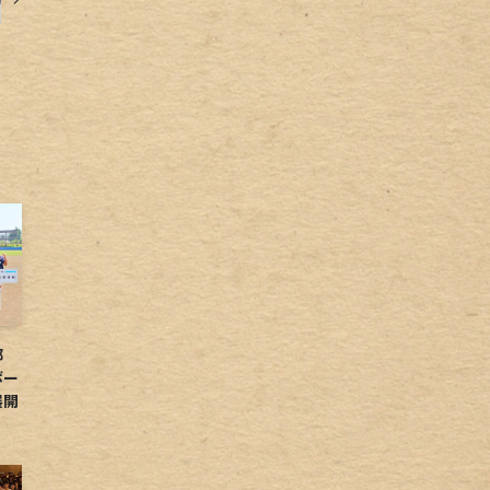
球部
ボー
展開