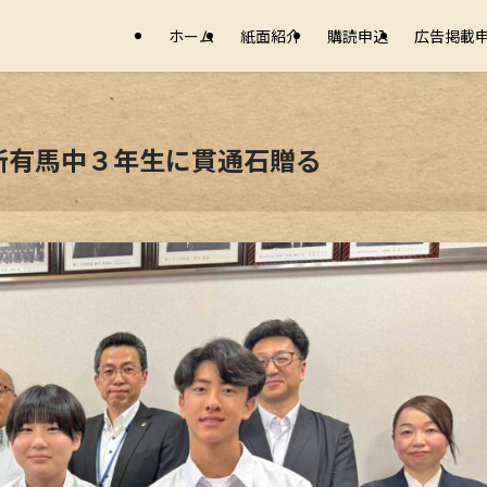
ホーム
紙面紹介
購読申込
広告掲載
所有馬中３年生に貫通石贈る