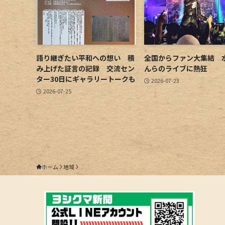
語り継ぎたい平和への想い 積
全国からファン大集結 
み上げた証言の記録 交流セン
んらのライブに熱狂
ター30日にギャラリートークも
2026-07-23
2026-07-25
ホーム
地域