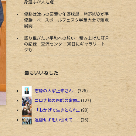
身選手が大活躍
優勝は津市の栗葉少年野球部 熊野MAXが準
優勝 ベースボールフェスタ学童大会で熱戦
展開
語り継ぎたい平和への想い 積み上げた証言
の記録 交流センター30日にギャラリートー
クも
最もいいねした
志原の大家正伸さん ...
326
コロナ禍の医師の奮闘...
127
「おかげで生きとられ...
90
遠慮せず思い伝えて ...
26