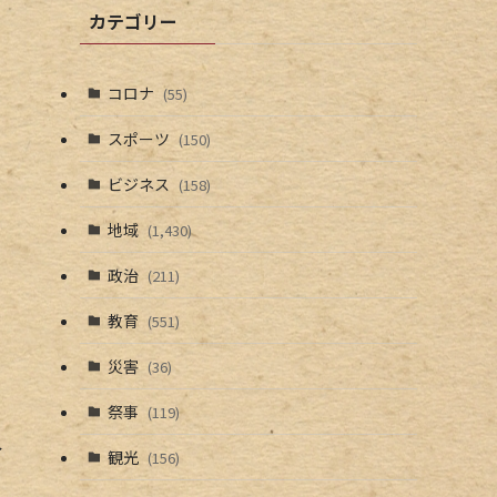
カテゴリー
コロナ
(55)
スポーツ
(150)
ビジネス
(158)
地域
(1,430)
政治
(211)
教育
(551)
災害
(36)
祭事
(119)
イ
観光
(156)