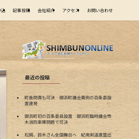
申込
記事投稿
会社紹介
アクセス
お問い合わせ
最近の投稿
町長問責も可決 御浜町議会異例の百条委設
置連発
御浜町初の百条委員設置 御浜町臨時議会市
木消防車庫問題で可決
松岡、鈴木さん全国舞台へ 紀南剣道連盟出