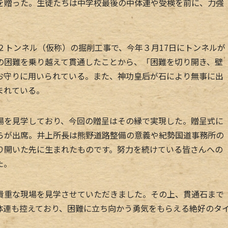
を贈った。生徒たちは中学校最後の中体連や受検を前に、力強
２トンネル（仮称）の掘削工事で、今年３月17日にトンネルが
の困難を乗り越えて貫通したことから、「困難を切り開き、壁
お守りに用いられている。また、神功皇后が石により無事に出
まれている。
を見学しており、今回の贈呈はその縁で実現した。贈呈式に
らが出席。井上所長は熊野道路整備の意義や紀勢国道事務所の
り開いた先に生まれたものです。努力を続けている皆さんへの
た。
重な現場を見学させていただきました。その上、貫通石まで
体連も控えており、困難に立ち向かう勇気をもらえる絶好のタ