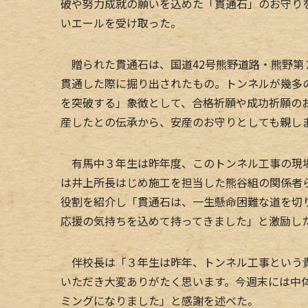
破や努力成就の願いを込めた「貫通石」のお守り
いエールを受け取った。
贈られた貫通石は、国道42号熊野道路・熊野第
貫通した際に掘り出されたもの。トンネルが幾多
を突破する」象徴として、合格祈願や成功祈願の
産したとの伝承から、安産のお守りとしても親し
有馬中３年生は昨年度、このトンネル工事の現場
は井上所長はじめ施工を担当した熊谷組の関係者
役割を紹介し「貫通石は、一生懸命困難な道を切
応援の気持ちを込めて持ってきました」と激励し
伴校長は「３年生は昨年、トンネル工事という貴
いただき大変ありがたく思います。今週末には中
ミングになりました」と感謝を述べた。