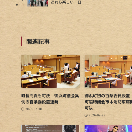
連れら楽しい一日
関連記事
町長問責も可決 御浜町議会異
御浜町初の百条委員設置
例の百条委設置連発
町臨時議会市木消防車庫
可決
2026-07-30
2026-07-29