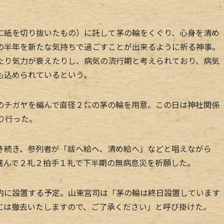
紙を切り抜いたもの）に託して茅の輪をくぐり、心身を清め
の半年を新たな気持ちで過ごすことが出来るように祈る神事。
たり気力が衰えたりし、病気の流行期と考えられており、病気
も込められているという。
チガヤを編んで直径２㍍の茅の輪を用意。この日は神社関係
り行った。
続き、参列者が「祓へ給へ、清め給へ」などと唱えながら
進んで２礼２拍手１礼で下半期の無病息災を祈願した。
に設置する予定。山東宮司は「茅の輪は終日設置しています
には撤去いたしますので、ご了承ください」と呼び掛けた。