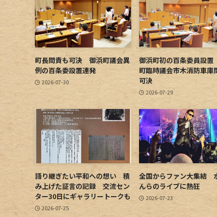
町長問責も可決 御浜町議会異
御浜町初の百条委員設置
例の百条委設置連発
町臨時議会市木消防車庫
可決
2026-07-30
2026-07-29
語り継ぎたい平和への想い 積
全国からファン大集結 
み上げた証言の記録 交流セン
んらのライブに熱狂
ター30日にギャラリートークも
2026-07-23
2026-07-25