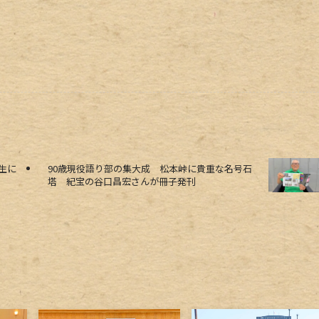
生に
90歳現役語り部の集大成 松本峠に貴重な名号石
塔 紀宝の谷口昌宏さんが冊子発刊