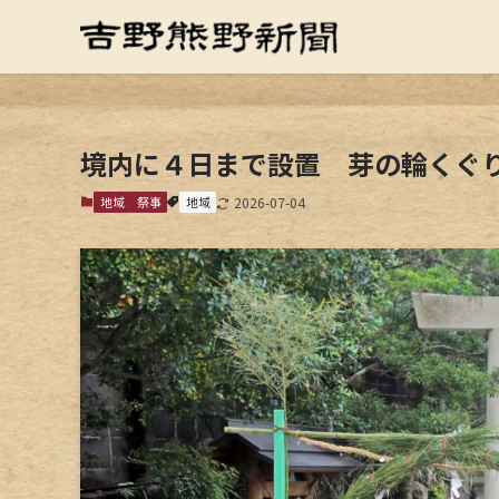
境内に４日まで設置 芽の輪くぐ
地域
祭事
地域
2026-07-04