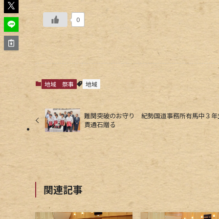
0
地域
祭事
地域
難関突破のお守り 紀勢国道事務所有馬中３年
貫通石贈る
関連記事