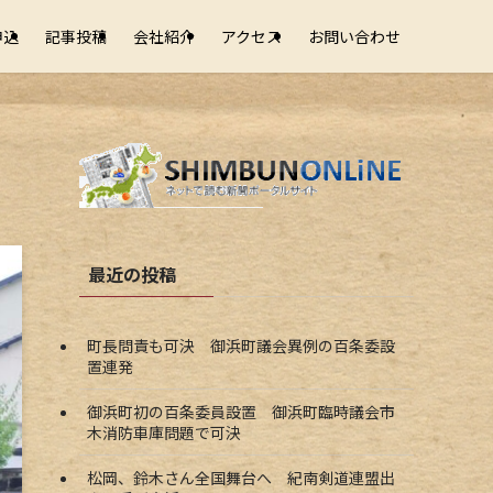
申込
記事投稿
会社紹介
アクセス
お問い合わせ
最近の投稿
町長問責も可決 御浜町議会異例の百条委設
置連発
御浜町初の百条委員設置 御浜町臨時議会市
木消防車庫問題で可決
松岡、鈴木さん全国舞台へ 紀南剣道連盟出