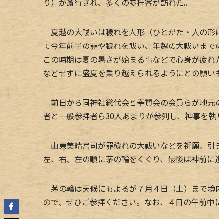
り）が斎行され、多くの参拝客が訪れた。
夏越の大祓いは穢れを人形（ひとがた・人の形に
て今年前半の罪や穢れを祓い、年越の大祓いまで
この時期は夏の暑さが始まる事などで心身が疲れ
などせずに盛夏を乗り越えられるようにとの願い
前日から同神社総代会と奉賛会の会員らが地元の
者と一般参拝者ら30人あまりが参列し、神事を執
山東美晴宮司が罪穢れの大祓いなどを祈願。引き
左、右、左の順に茅の輪をくぐり、最後は神前に
茅の輪は天候にもよるが７月４日（土）まで境内
ので、ぜひご参拝ください。なお、４日の午前中