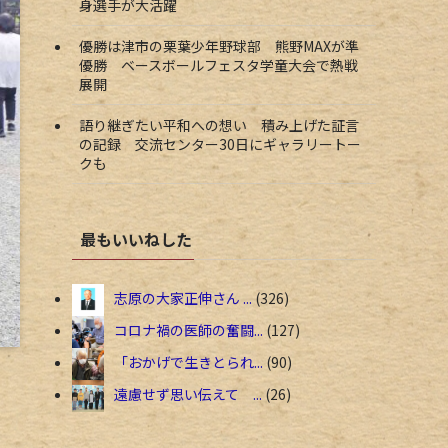
身選手が大活躍
優勝は津市の栗葉少年野球部 熊野MAXが準
優勝 ベースボールフェスタ学童大会で熱戦
展開
語り継ぎたい平和への想い 積み上げた証言
の記録 交流センター30日にギャラリートー
クも
最もいいねした
志原の大家正伸さん ...
326
コロナ禍の医師の奮闘...
127
「おかげで生きとられ...
90
遠慮せず思い伝えて ...
26