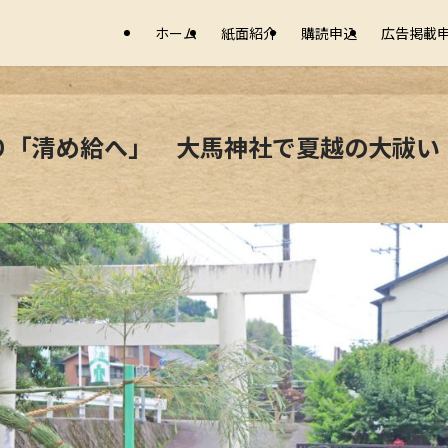
ホーム
紙面紹介
購読申込
広告掲載
り「清め給へ」 大馬神社で夏越の大祓い