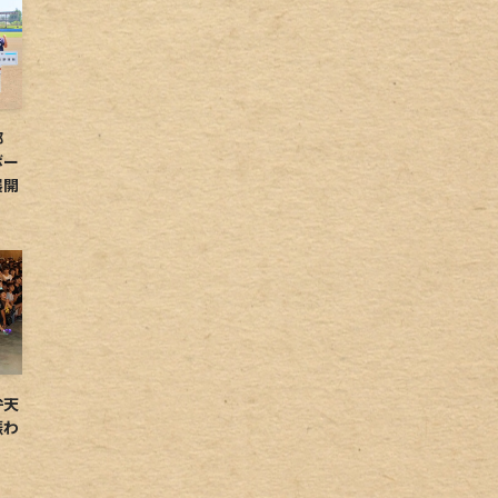
球部
ボー
展開
弁天
賑わ