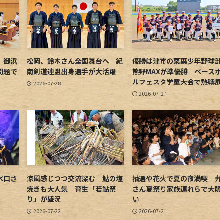
 御浜
松岡、鈴木さん全国舞台へ 紀
優勝は津市の栗葉少年野
問題で
南剣道連盟出身選手が大活躍
熊野MAXが準優勝 ベース
ルフェスタ学童大会で熱戦
2026-07-28
2026-07-27
水口さ
涼風感じつつ交流深む 鮎の塩
抽選や花火で夏の夜満喫 
焼きも大人気 育生「若鮎祭
さん夏祭り家族連れらで大
り」が盛況
い
2026-07-22
2026-07-21