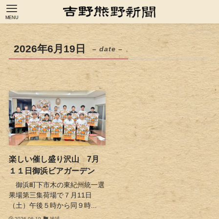
MENU
2026年6月19日
– date –
楽しい催し盛り沢山 7月
１１日御浜ビアガーデン
御浜町下市木の東紀州統一選
果場第三集荷場で７月11日
（土）午後５時から同９時...
2026-06-19
地域