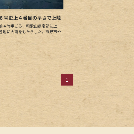
６号史上４番目の早さで上陸
前４時半ごろ、和歌山県南部に上
各地に大雨をもたらした。熊野市や
1