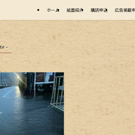
ホーム
紙面紹介
購読申込
広告掲載
te –