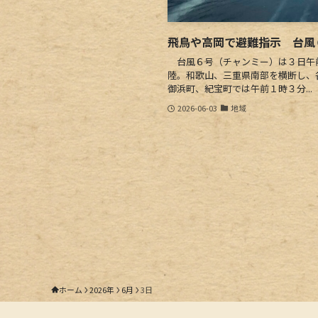
飛鳥や高岡で避難指示 台風
台風６号（チャンミー）は３日午
陸。和歌山、三重県南部を横断し、
御浜町、紀宝町では午前１時３分...
2026-06-03
地域
ホーム
2026年
6月
3日