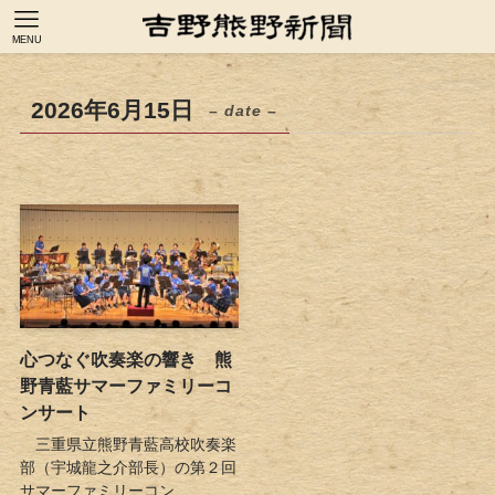
MENU
2026年6月15日
– date –
心つなぐ吹奏楽の響き 熊
野青藍サマーファミリーコ
ンサート
三重県立熊野青藍高校吹奏楽
部（宇城龍之介部長）の第２回
サマーファミリーコン...