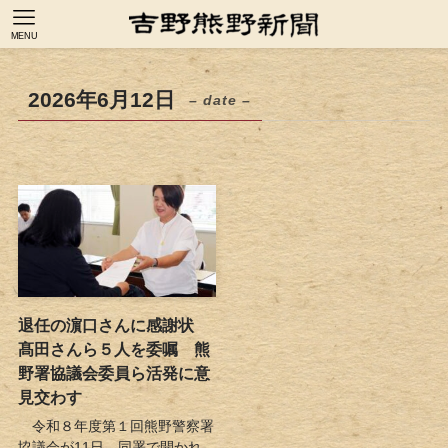
MENU
2026年6月12日
– date –
退任の濵口さんに感謝状
髙田さんら５人を委嘱 熊
野署協議会委員ら活発に意
見交わす
令和８年度第１回熊野警察署
協議会が11日、同署で開かれ