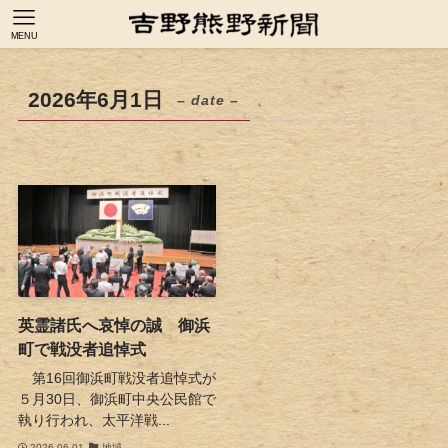
MENU
2026年6月1日
– date –
英霊諸氏へ哀悼の誠 御浜
町で戦没者追悼式
第16回御浜町戦没者追悼式が
５月30日、御浜町中央公民館で
執り行われ、太平洋戦...
2026-06-01
地域