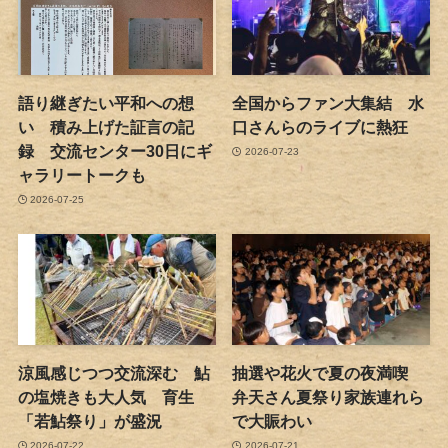
語り継ぎたい平和への想
全国からファン大集結 水
い 積み上げた証言の記
口さんらのライブに熱狂
録 交流センター30日にギ
2026-07-23
ャラリートークも
2026-07-25
涼風感じつつ交流深む 鮎
抽選や花火で夏の夜満喫
の塩焼きも大人気 育生
弁天さん夏祭り家族連れら
「若鮎祭り」が盛況
で大賑わい
2026-07-22
2026-07-21