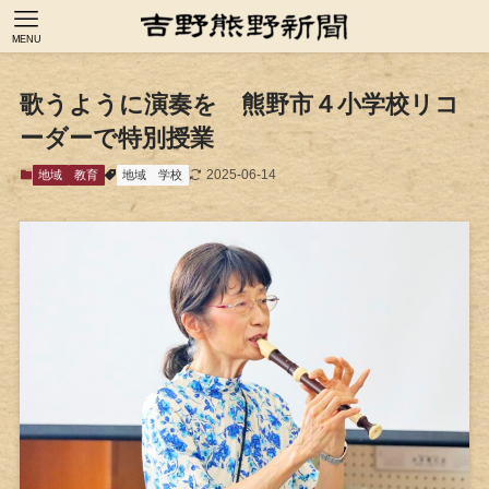
MENU
歌うように演奏を 熊野市４小学校リコ
ーダーで特別授業
2025-06-14
地域
教育
地域
学校