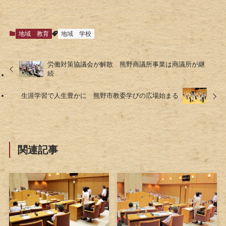
地域
教育
地域
学校
労働対策協議会が解散 熊野商議所事業は商議所が継
続
生涯学習で人生豊かに 熊野市教委学びの広場始まる
関連記事