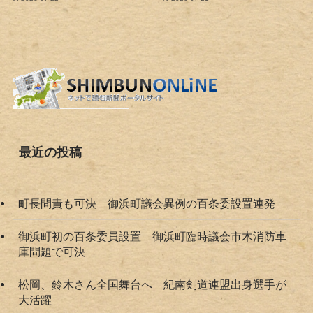
最近の投稿
町長問責も可決 御浜町議会異例の百条委設置連発
御浜町初の百条委員設置 御浜町臨時議会市木消防車
庫問題で可決
松岡、鈴木さん全国舞台へ 紀南剣道連盟出身選手が
大活躍