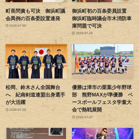
町長問責も可決 御浜町議
御浜町初の百条委員設置
会異例の百条委設置連発
御浜町臨時議会市木消防車
庫問題で可決
2026-07-30
2026-07-29
松岡、鈴木さん全国舞台
優勝は津市の栗葉少年野球
へ 紀南剣道連盟出身選手
部 熊野MAXが準優勝 ベ
が大活躍
ースボールフェスタ学童大
会で熱戦展開
2026-07-28
2026-07-27