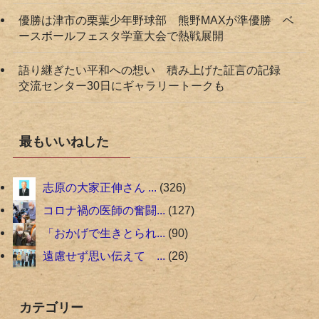
優勝は津市の栗葉少年野球部 熊野MAXが準優勝 ベ
ースボールフェスタ学童大会で熱戦展開
語り継ぎたい平和への想い 積み上げた証言の記録
交流センター30日にギャラリートークも
最もいいねした
志原の大家正伸さん ...
326
コロナ禍の医師の奮闘...
127
「おかげで生きとられ...
90
遠慮せず思い伝えて ...
26
カテゴリー