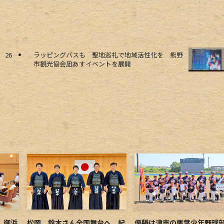
26
ラッピングバスも 聖地巡礼で地域活性化を 熊野
市観光協会凪あすイベントを展開
 御浜
松岡、鈴木さん全国舞台へ 紀
優勝は津市の栗葉少年野