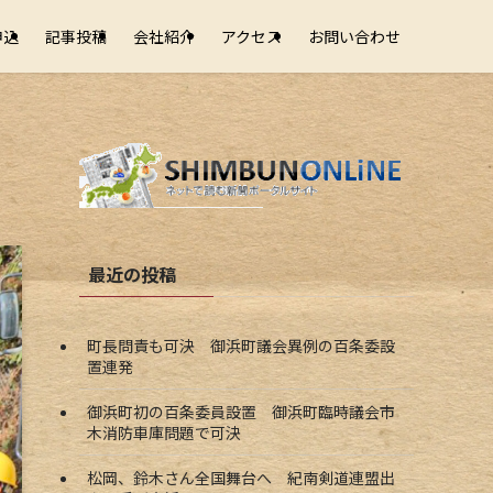
申込
記事投稿
会社紹介
アクセス
お問い合わせ
最近の投稿
町長問責も可決 御浜町議会異例の百条委設
置連発
御浜町初の百条委員設置 御浜町臨時議会市
木消防車庫問題で可決
松岡、鈴木さん全国舞台へ 紀南剣道連盟出