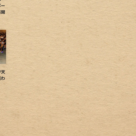
ボー
展開
弁天
賑わ