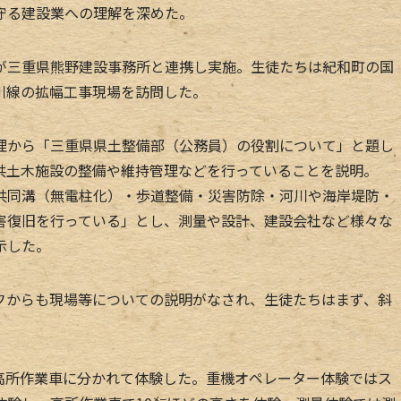
守る建設業への理解を深めた。
三重県熊野建設事務所と連携し実施。生徒たちは紀和町の国
川線の拡幅工事現場を訪問した。
から「三重県県土整備部（公務員）の役割について」と題し
共土木施設の整備や維持管理などを行っていることを説明。
共同溝（無電柱化）・歩道整備・災害防除・河川や海岸堤防・
害復旧を行っている」とし、測量や設計、建設会社など様々な
示した。
からも現場等についての説明がなされ、生徒たちはまず、斜
所作業車に分かれて体験した。重機オペレーター体験ではス