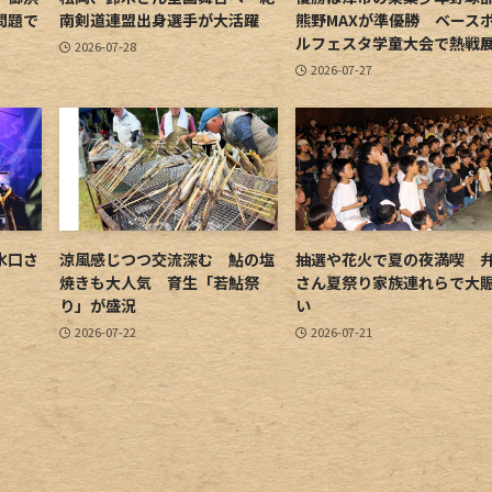
問題で
南剣道連盟出身選手が大活躍
熊野MAXが準優勝 ベース
ルフェスタ学童大会で熱戦
2026-07-28
2026-07-27
水口さ
涼風感じつつ交流深む 鮎の塩
抽選や花火で夏の夜満喫 
焼きも大人気 育生「若鮎祭
さん夏祭り家族連れらで大
り」が盛況
い
2026-07-22
2026-07-21