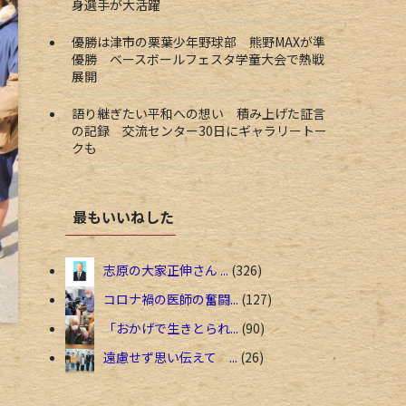
身選手が大活躍
優勝は津市の栗葉少年野球部 熊野MAXが準
優勝 ベースボールフェスタ学童大会で熱戦
展開
語り継ぎたい平和への想い 積み上げた証言
の記録 交流センター30日にギャラリートー
クも
最もいいねした
志原の大家正伸さん ...
326
コロナ禍の医師の奮闘...
127
「おかげで生きとられ...
90
遠慮せず思い伝えて ...
26