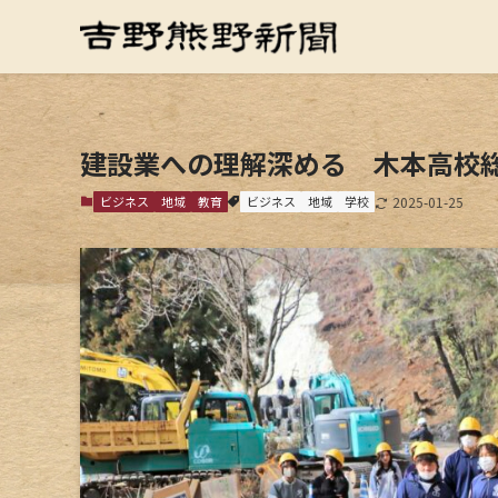
建設業への理解深める 木本高校
ビジネス
地域
教育
ビジネス
地域
学校
2025-01-25