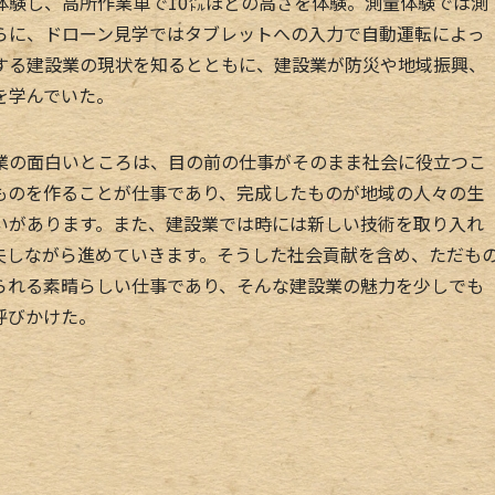
体験し、高所作業車で10㍍ほどの高さを体験。測量体験では測
らに、ドローン見学ではタブレットへの入力で自動運転によっ
する建設業の現状を知るとともに、建設業が防災や地域振興、
を学んでいた。
の面白いところは、目の前の仕事がそのまま社会に役立つこ
ものを作ることが仕事であり、完成したものが地域の人々の生
いがあります。また、建設業では時には新しい技術を取り入れ
夫しながら進めていきます。そうした社会貢献を含め、ただも
られる素晴らしい仕事であり、そんな建設業の魅力を少しでも
呼びかけた。