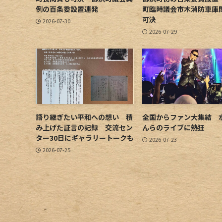
例の百条委設置連発
町臨時議会市木消防車庫
可決
2026-07-30
2026-07-29
語り継ぎたい平和への想い 積
全国からファン大集結 
み上げた証言の記録 交流セン
んらのライブに熱狂
ター30日にギャラリートークも
2026-07-23
2026-07-25