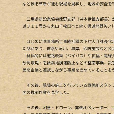
など技術革新が進む現場を見学し、地域の安全を
三重県建設業協会熊野支部（井本伊織支部長）が
道３１１号から丸山千枚田へと続く県道熊野矢ノ
はじめに同事務所工事統括課の下村大介課長代理
た話があり、道路や河川、海岸、砂防施設など公
「具体的には道路改築（バイパス）や拡幅・電線
砂防堰堤・急傾斜地崩壊防止などの整備事業、災
民間企業と連携しながら事業を進めていることを
その後、現場の施工を行っている西美組スタッフ
面の掘削作業を見学した。
その後、測量・ドローン、重機オペレーター、高