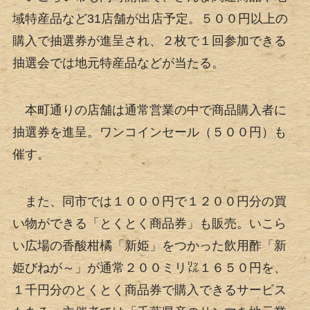
域特産品など31店舗が出店予定。５００円以上の
購入で抽選券が進呈され、２枚で１回参加できる
抽選会では地元特産品などが当たる。
本町通りの店舗は通常営業の中で商品購入者に
抽選券を進呈。ワンコインセール（５００円）も
催す。
また、同市では１０００円で１２００円分の買
い物ができる「とくとく商品券」も販売。いこら
い広場の香酸柑橘「新姫」をつかった飲用酢「新
姫びねが～」が通常２００ミリ㍑１６５０円を、
１千円分のとくとく商品券で購入できるサービス