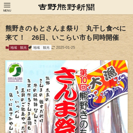
MENU
熊野きのもとさんま祭り 丸干し食べに
来て！ 26日、いこらい市も同時開催
2025-01-25
地域
観光
地域
観光