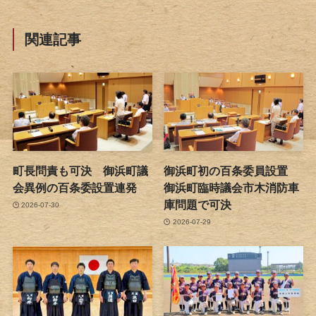
関連記事
町長問責も可決 御浜町議
御浜町初の百条委員設置
会異例の百条委設置連発
御浜町臨時議会市木消防車
庫問題で可決
2026-07-30
2026-07-29