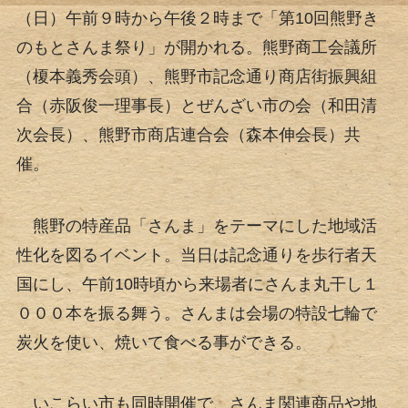
（日）午前９時から午後２時まで「第10回熊野き
のもとさんま祭り」が開かれる。熊野商工会議所
（榎本義秀会頭）、熊野市記念通り商店街振興組
合（赤阪俊一理事長）とぜんざい市の会（和田清
次会長）、熊野市商店連合会（森本伸会長）共
催。
熊野の特産品「さんま」をテーマにした地域活
性化を図るイベント。当日は記念通りを歩行者天
国にし、午前10時頃から来場者にさんま丸干し１
０００本を振る舞う。さんまは会場の特設七輪で
炭火を使い、焼いて食べる事ができる。
いこらい市も同時開催で、さんま関連商品や地