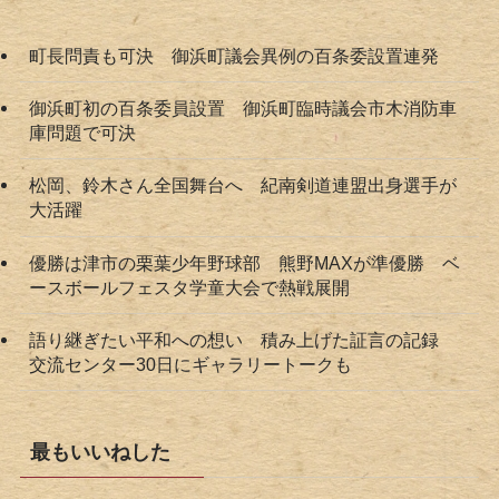
町長問責も可決 御浜町議会異例の百条委設置連発
御浜町初の百条委員設置 御浜町臨時議会市木消防車
庫問題で可決
松岡、鈴木さん全国舞台へ 紀南剣道連盟出身選手が
大活躍
優勝は津市の栗葉少年野球部 熊野MAXが準優勝 ベ
ースボールフェスタ学童大会で熱戦展開
語り継ぎたい平和への想い 積み上げた証言の記録
交流センター30日にギャラリートークも
最もいいねした