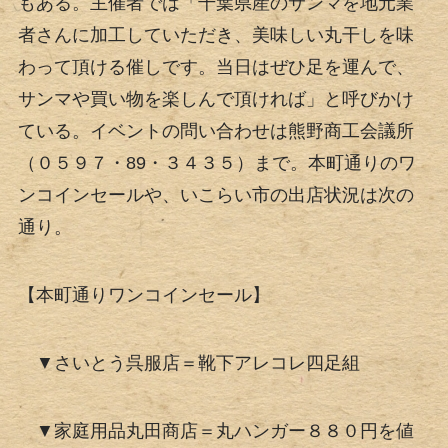
もある。主催者では「千葉県産のサンマを地元業
者さんに加工していただき、美味しい丸干しを味
わって頂ける催しです。当日はぜひ足を運んで、
サンマや買い物を楽しんで頂ければ」と呼びかけ
ている。イベントの問い合わせは熊野商工会議所
（０５９７・89・３４３５）まで。本町通りのワ
ンコインセールや、いこらい市の出店状況は次の
通り。
【本町通りワンコインセール】
▼さいとう呉服店＝靴下アレコレ四足組
▼家庭用品丸田商店＝丸ハンガー８８０円を値