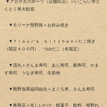
▼アカサカスポーツ（店舗出店）＝いこらい市と
くとく券大歓迎
▼モリーナ熊野路＝お好み焼き
▼ｆｌｏｕｒ’ｓ ｋｉｔｃｈｅｎ＝たこ焼き
（限定４００円）、つゆだこ（冬限定）
▼茂丸＝さんま寿司、あじ寿司、鯖寿司、かま
す寿司、うなぎ寿司、生節他
▼熊野漁業協同組合＝まぐろ丼、さんま寿司
▼奥商店＝生しいたけ、餅菓子、飲料、熊野れ