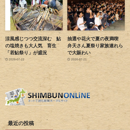
涼風感じつつ交流深む 鮎
抽選や花火で夏の夜満喫
の塩焼きも大人気 育生
弁天さん夏祭り家族連れら
「若鮎祭り」が盛況
で大賑わい
2026-07-22
2026-07-21
最近の投稿