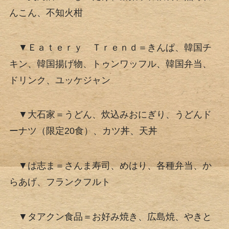
んこん、不知火柑
▼Ｅａｔｅｒｙ Ｔｒｅｎｄ＝きんぱ、韓国チ
キン、韓国揚げ物、トゥンワッフル、韓国弁当、
ドリンク、ユッケジャン
▼大石家＝うどん、炊込みおにぎり、うどんド
ーナツ（限定20食）、カツ丼、天丼
▼は志ま＝さんま寿司、めはり、各種弁当、か
らあげ、フランクフルト
▼タアクン食品＝お好み焼き、広島焼、やきと