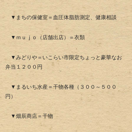
▼まちの保健室＝血圧体脂肪測定、健康相談
▼ｍｕｊｏ（店舗出店）＝衣類
▼みどりや＝いこらい市限定ちょっと豪華なお
弁当１２００円
▼まるいち水産＝干物各種（３００～５００
円）
▼畑辰商店＝干物