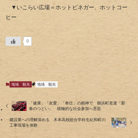
▼いこらい広場＝ホットビネガー、ホットコー
ヒー
0
地域
観光
地域
観光
「健康」「友愛」「奉仕」の精神で 御浜町老連「新
春のつどい」 積極的な社会参加へ意欲
建設業への理解深める 木本高校総合学科生紀和町の
工事現場を体験