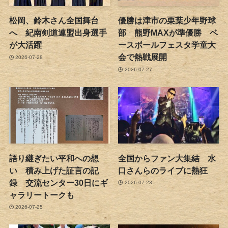
松岡、鈴木さん全国舞台
優勝は津市の栗葉少年野球
へ 紀南剣道連盟出身選手
部 熊野MAXが準優勝 ベ
が大活躍
ースボールフェスタ学童大
会で熱戦展開
2026-07-28
2026-07-27
語り継ぎたい平和への想
全国からファン大集結 水
い 積み上げた証言の記
口さんらのライブに熱狂
録 交流センター30日にギ
2026-07-23
ャラリートークも
2026-07-25