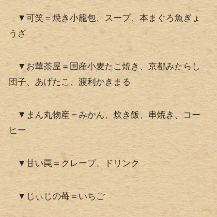
▼可笑＝焼き小籠包、スープ、本まぐろ魚ぎょ
うざ
▼お華茶屋＝国産小麦たこ焼き、京都みたらし
団子、あげたこ、渡利かきまる
▼まん丸物産＝みかん、炊き飯、串焼き、コー
ヒー
▼甘い罠＝クレープ、ドリンク
▼じぃじの苺＝いちご