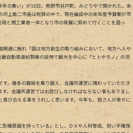
年の集い」が10日、熊野市井戸町、みどりやで開かれた。来
市の河上敢二市長は祝辞の中で、現在編成中の来年度予算案が市
行政と商工業者一体となり市の発展に努めて行くことを語っ
路開通に触れ「国は地方創生の取り組みにおいて、地方へ人や
近畿自動車道紀勢線の延伸で観光を中心に『ヒトやモノ』の流
です。幾多の難局を乗り越え、会議所運営に携わっていただき
ます。会議所運営ではお詫びしなければならない事もありまし
様と喜び合える事をうれしく思います。今年も、皆さんが幸せに
危機意識を持っている」とし、ＤＸや人材育成、担い手確保