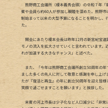
熊野商工会議所（榎本義秀会頭）の令和７年「新
賓や会員ら約60人が参加し親睦を深めた。熊野
制始まって以来の大型予算になることを明かし、
た。
開会にあたり榎本会長は昨年12月の新宮紀宝道
モノの流入を拡大させていくと言われています。
れが加速する大きなチャンス」と述べた。
また、「今年は熊野商工会議所創立50周年の年
ました多くの先人に対して敬意と感謝を申し上げ
たが『復活と再生』の年に創立50周年を迎え皆
笑顔で過ごせますことを願います」と挨拶した。
来賓の河上市長は少子化など人口減少に「非常に