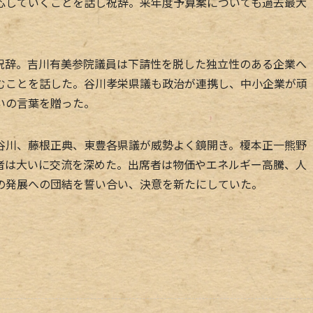
応していくことを話し祝辞。来年度予算案についても過去最大
辞。吉川有美参院議員は下請性を脱した独立性のある企業へ
むことを話した。谷川孝栄県議も政治が連携し、中小企業が頑
いの言葉を贈った。
川、藤根正典、東豊各県議が威勢よく鏡開き。榎本正一熊野
者は大いに交流を深めた。出席者は物価やエネルギー高騰、人
の発展への団結を誓い合い、決意を新たにしていた。