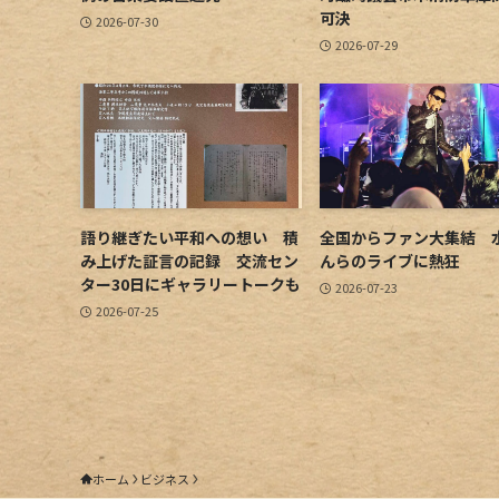
可決
2026-07-30
2026-07-29
語り継ぎたい平和への想い 積
全国からファン大集結 
み上げた証言の記録 交流セン
んらのライブに熱狂
ター30日にギャラリートークも
2026-07-23
2026-07-25
ホーム
ビジネス