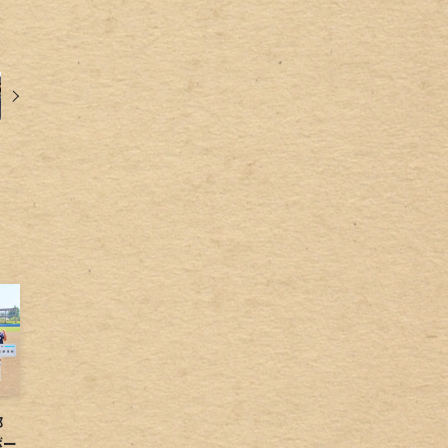
球部
ボー