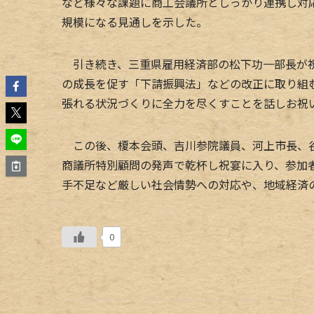
など様々な課題に商工会議所としっかり連携し対
規模になる見通しを示した。
引き続き、三重県雇用経済部の松下功一部長が祝
の成長を促す「下請振興法」などの改正に取り組
張れる状況づくりに全力を尽くすことを話しお祝
この後、榎本会頭、吉川参院議員、河上市長、谷
商議所特別顧問の発声で乾杯し祝宴に入り、参加
手不足など厳しい社会情勢への対応や、地域経済
0