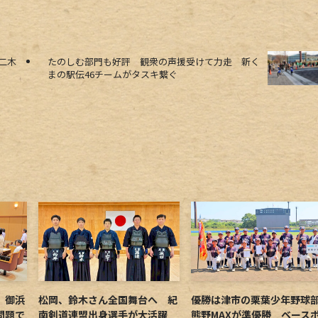
二木
たのしむ部門も好評 観衆の声援受けて力走 新く
まの駅伝46チームがタスキ繋ぐ
 御浜
松岡、鈴木さん全国舞台へ 紀
優勝は津市の栗葉少年野
問題で
南剣道連盟出身選手が大活躍
熊野MAXが準優勝 ベース