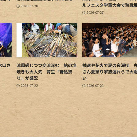
ルフェスタ学童大会で熱戦
2026-07-28
2026-07-27
水口さ
涼風感じつつ交流深む 鮎の塩
抽選や花火で夏の夜満喫 
焼きも大人気 育生「若鮎祭
さん夏祭り家族連れらで大
り」が盛況
い
2026-07-22
2026-07-21