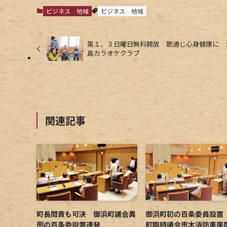
ビジネス
地域
ビジネス
地域
第１、３日曜日無料開放 歌通じ心身健康に 
島カラオケクラブ
関連記事
町長問責も可決 御浜町議会異
御浜町初の百条委員設置
例の百条委設置連発
町臨時議会市木消防車庫