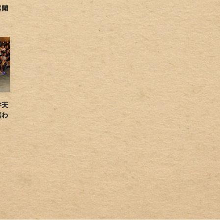
展開
弁天
賑わ