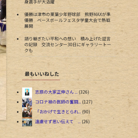
身選手が大活躍
優勝は津市の栗葉少年野球部 熊野MAXが準
優勝 ベースボールフェスタ学童大会で熱戦
展開
語り継ぎたい平和への想い 積み上げた証言
の記録 交流センター30日にギャラリートー
クも
最もいいねした
志原の大家正伸さん ...
326
コロナ禍の医師の奮闘...
127
「おかげで生きとられ...
90
遠慮せず思い伝えて ...
26