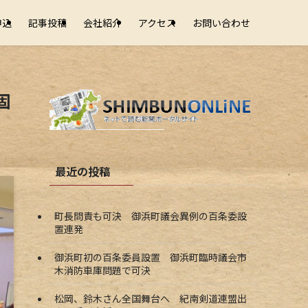
申込
記事投稿
会社紹介
アクセス
お問い合わせ
固
最近の投稿
町長問責も可決 御浜町議会異例の百条委設
置連発
御浜町初の百条委員設置 御浜町臨時議会市
木消防車庫問題で可決
松岡、鈴木さん全国舞台へ 紀南剣道連盟出